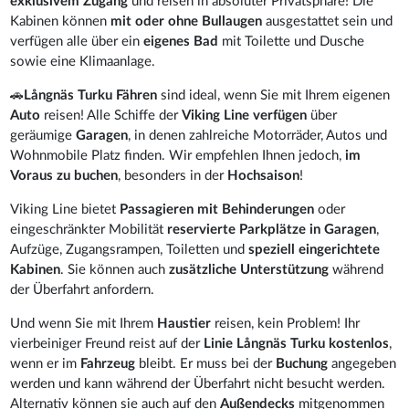
exklusivem Zugang
und reisen in absoluter Privatsphäre! Die
Kabinen können
mit oder ohne Bullaugen
ausgestattet sein und
verfügen alle über ein
eigenes Bad
mit Toilette und Dusche
sowie eine Klimaanlage.
🚗
Långnäs Turku Fähren
sind ideal, wenn Sie mit Ihrem eigenen
Auto
reisen! Alle Schiffe der
Viking Line verfügen
über
geräumige
Garagen
, in denen zahlreiche Motorräder, Autos und
Wohnmobile Platz finden. Wir empfehlen Ihnen jedoch,
im
Voraus zu buchen
, besonders in der
Hochsaison
!
Viking Line bietet
Passagieren mit Behinderungen
oder
eingeschränkter Mobilität
reservierte Parkplätze in Garagen
,
Aufzüge, Zugangsrampen, Toiletten und
speziell eingerichtete
Kabinen
. Sie können auch
zusätzliche Unterstützung
während
der Überfahrt anfordern.
Und wenn Sie mit Ihrem
Haustier
reisen, kein Problem! Ihr
vierbeiniger Freund reist auf der
Linie Långnäs Turku kostenlos
,
wenn er im
Fahrzeug
bleibt. Er muss bei der
Buchung
angegeben
werden und kann während der Überfahrt nicht besucht werden.
Alternativ können sie auch auf den
Außendecks
mitgenommen