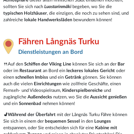
Atmosphäre
dieser alten finnischen Stadt einatmen möchten,
sollten Sie sich nach
Luostarinmäki
begeben, wo Sie die
typischen Holzhäuser
, die einzigen, die noch zu sehen sind, und
zahlreiche
lokale Handwerksläden
bewundern können!
Fähren Långnäs Turku
Dienstleistungen an Bord
🍴Auf den
Schiffen der Viking Line
können Sie sich an der
Bar
oder im
Restaurant
an Bord ein
leckeres lokales Gericht
oder
einen
schnellen Imbiss
und ein
Getränk
gönnen. Sie können
auch die vielen
Einrichtungen
wie zollfreie Geschäfte, einen
Fernseh- und Videospielraum,
Kinderspielbereiche
und
zugängliche
Außendecks
nutzen, wo Sie die
Aussicht genießen
und ein
Sonnenbad
nehmen können!
💺Während der Überfahrt
mit der Långnäs Turku Fähre können
Sie sich in einem der
bequemen Sessel
in den
Lounges
entspannen, oder Sie entscheiden sich für eine
Kabine mit