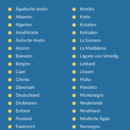
Ägadische Inseln
Korsika
Albanien
Kreta
Algerien
Kroatien
Amalfiküste
Kykladen
Äolische Inseln
La Gomera
Azoren
La Maddalena
Balearen
Lagune von Venedig
Belgien
Lettland
Capri
Litauen
Cilento
Malta
Dänemark
Marokko
Deutschland
Montenegro
Dodekanes
Niederlande
Estland
Nordirland
Finnland
Nördliche Ägäis
Frankreich
Norwegen