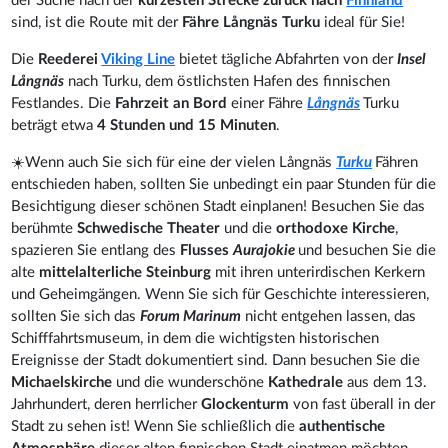
der Suche nach der
kürzesten Strecke zurück nach
Finnland
sind, ist die Route mit der
Fähre Långnäs
Turku
ideal für Sie!
Die
Reederei
Viking Line
bietet tägliche Abfahrten von der
Insel
Långnäs
nach Turku, dem östlichsten Hafen des finnischen
Festlandes. Die
Fahrzeit an Bord
einer Fähre
Långnäs
Turku
beträgt etwa
4 Stunden und 15 Minuten
.
☀️Wenn auch Sie sich für eine der vielen Långnäs
Turku
Fähren
entschieden haben, sollten Sie unbedingt ein paar Stunden für die
Besichtigung dieser schönen Stadt einplanen! Besuchen Sie das
berühmte
Schwedische Theater
und die
orthodoxe Kirche
,
spazieren Sie entlang des
Flusses
Aurajokie
und besuchen Sie die
alte
mittelalterliche Steinburg
mit ihren unterirdischen Kerkern
und Geheimgängen. Wenn Sie sich für Geschichte interessieren,
sollten Sie sich das
Forum Marinum
nicht entgehen lassen, das
Schifffahrtsmuseum, in dem die wichtigsten historischen
Ereignisse der Stadt dokumentiert sind. Dann besuchen Sie die
Michaelskirche
und die wunderschöne
Kathedrale
aus dem 13.
Jahrhundert, deren herrlicher
Glockenturm
von fast überall in der
Stadt zu sehen ist! Wenn Sie schließlich die
authentische