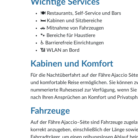
Wichtige Services
🍽️ Restaurants, Self-Service und Bars
🛏️ Kabinen und Sitzbereiche
🚗 Mitnahme von Fahrzeugen
🐾 Bereiche für Haustiere
♿ Barrierefreie Einrichtungen
📶 WLAN an Bord
Kabinen und Komfort
Für die Nachtüberfahrt auf der Fähre Ajaccio Sèt
und komfortable Reise ermöglichen. Sie können z
nummerierte Ruhesessel zur Verfügung, wenn Sie e
nach Ihren Ansprüchen an Komfort und Privatsph
Fahrzeuge
Auf der Fähre Ajaccio–Sète sind Fahrzeuge zugelas
korrekt anzugeben, einschließlich der Länge sow
Fahrradträger, um einen reibungslosen Ablauf bei