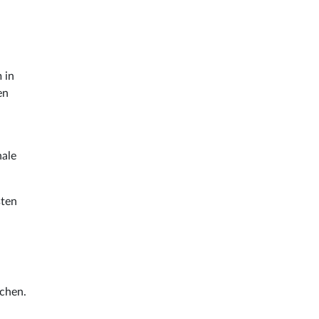
 in
en
nale
sten
ichen.