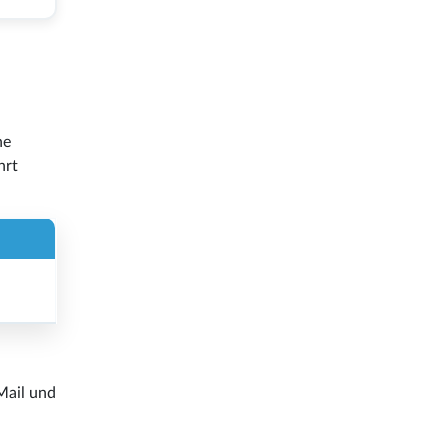
ne
hrt
-Mail und