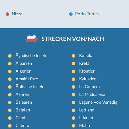
Nizza
Porto Torres
STRECKEN VON/NACH
Ägadische Inseln
Korsika
Albanien
Kreta
Algerien
Kroatien
Amalfiküste
Kykladen
Äolische Inseln
La Gomera
Azoren
La Maddalena
Balearen
Lagune von Venedig
Belgien
Lettland
Capri
Litauen
Cilento
Malta