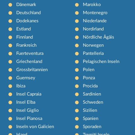
Dänemark
Marokko
Deutschland
Montenegro
Dodekanes
Niederlande
Estland
Nordirland
Finnland
Nördliche Ägäis
Frankreich
Norwegen
Fuerteventura
Pantelleria
Griechenland
Pelagischen Inseln
Grossbritannien
Polen
Guernsey
Ponza
Ibiza
Procida
Insel Capraia
Sardinien
Insel Elba
Schweden
Insel Giglio
Sizilien
Insel Pianosa
Spanien
Inseln von Galicien
Sporaden
Irland
Tremiti Inseln