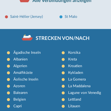
Alle Verbindungen anzeigen
Saint-Hélier (Jersey)
St Malo
STRECKEN VON/NACH
Ägadische Inseln
Korsika
Albanien
Kreta
Algerien
Kroatien
Amalfiküste
Kykladen
Äolische Inseln
La Gomera
Azoren
La Maddalena
Balearen
Lagune von Venedig
Belgien
Lettland
Capri
Litauen