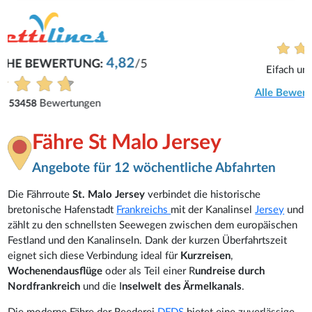
René
Eifach und problemlos.
Alle Bewertungen anzeigen
Fähre St Malo Jersey
Angebote für 12 wöchentliche Abfahrten
Die Fährroute
St. Malo Jersey
verbindet die historische
bretonische Hafenstadt
Frankreichs
mit der Kanalinsel
Jersey
und
zählt zu den schnellsten Seewegen zwischen dem europäischen
Festland und den Kanalinseln. Dank der kurzen Überfahrtszeit
eignet sich diese Verbindung ideal für
Kurzreisen
,
Wochenendausflüge
oder als Teil einer R
undreise durch
Nordfrankreich
und die I
nselwelt des Ärmelkanals
.