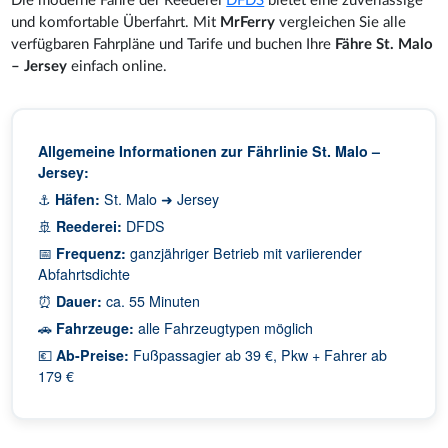
Die moderne Fähre der Reederei
DFDS
bietet eine zuverlässige
und komfortable Überfahrt. Mit
MrFerry
vergleichen Sie alle
verfügbaren Fahrpläne und Tarife und buchen Ihre
Fähre St. Malo
– Jersey
einfach online.
Allgemeine Informationen zur Fährlinie St. Malo –
Jersey:
⚓
Häfen:
St. Malo ➜ Jersey
🚢
Reederei:
DFDS
📅
Frequenz:
ganzjähriger Betrieb mit variierender
Abfahrtsdichte
⏰
Dauer:
ca. 55 Minuten
🚗
Fahrzeuge:
alle Fahrzeugtypen möglich
💶
Ab-Preise:
Fußpassagier ab 39 €, Pkw + Fahrer ab
179 €