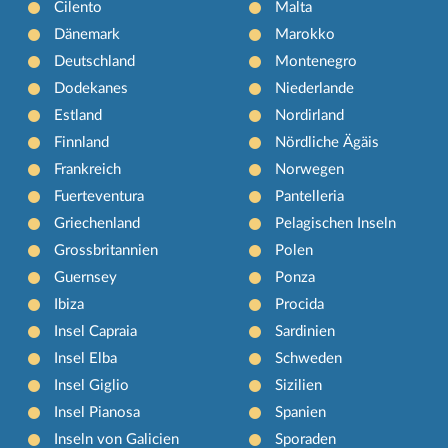
Cilento
Malta
Dänemark
Marokko
Deutschland
Montenegro
Dodekanes
Niederlande
Estland
Nordirland
Finnland
Nördliche Ägäis
Frankreich
Norwegen
Fuerteventura
Pantelleria
Griechenland
Pelagischen Inseln
Grossbritannien
Polen
Guernsey
Ponza
Ibiza
Procida
Insel Capraia
Sardinien
Insel Elba
Schweden
Insel Giglio
Sizilien
Insel Pianosa
Spanien
Inseln von Galicien
Sporaden