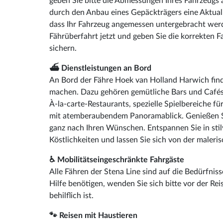
geben Sie bitte die Abmessungen Ihres Fahrzeugs
durch den Anbau eines Gepäckträgers eine Aktuali
dass Ihr Fahrzeug angemessen untergebracht werde
Fährüberfahrt jetzt und geben Sie die korrekten 
sichern.
⛴️ Dienstleistungen an Bord
An Bord der Fähre Hoek van Holland Harwich finde
machen. Dazu gehören gemütliche Bars und Cafés
À-la-carte-Restaurants, spezielle Spielbereiche 
mit atemberaubendem Panoramablick. Genießen Sie 
ganz nach Ihren Wünschen. Entspannen Sie in sti
Köstlichkeiten und lassen Sie sich von der maler
♿ Mobilitätseingeschränkte Fahrgäste
Alle Fähren der Stena Line sind auf die Bedürfnis
Hilfe benötigen, wenden Sie sich bitte vor der Re
behilflich ist.
🐾 Reisen mit Haustieren