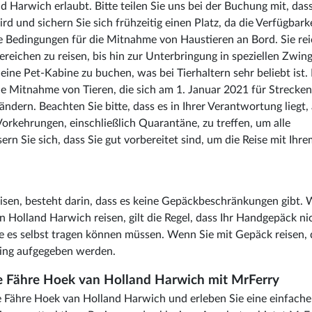
 Harwich erlaubt. Bitte teilen Sie uns bei der Buchung mit, dass
ird und sichern Sie sich frühzeitig einen Platz, da die Verfügbark
che Bedingungen für die Mitnahme von Haustieren an Bord. Sie re
reichen zu reisen, bis hin zur Unterbringung in speziellen Zwin
ine Pet-Kabine zu buchen, was bei Tierhaltern sehr beliebt ist. 
ie Mitnahme von Tieren, die sich am 1. Januar 2021 für Strecken
dern. Beachten Sie bitte, dass es in Ihrer Verantwortung liegt, 
orkehrungen, einschließlich Quarantäne, zu treffen, um alle
rn Sie sich, dass Sie gut vorbereitet sind, um die Reise mit Ihr
reisen, besteht darin, dass es keine Gepäckbeschränkungen gibt.
n Holland Harwich reisen, gilt die Regel, dass Ihr Handgepäck ni
ie es selbst tragen können müssen. Wenn Sie mit Gepäck reisen, 
ding aufgegeben werden.
re Fähre Hoek van Holland Harwich mit MrFerry
e Fähre Hoek van Holland Harwich und erleben Sie eine einfach