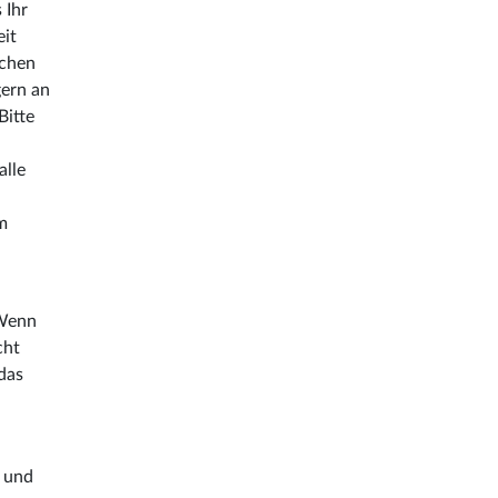
 Ihr
eit
ichen
gern an
Bitte
alle
em
 Wenn
cht
das
e und