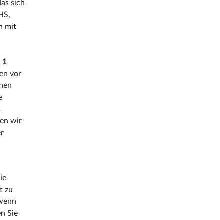
das sich
HS,
n mit
n
a
1
en vor
inen
e
.
en wir
er
ie
t zu
 wenn
en Sie