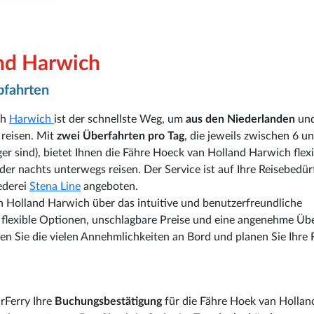
nd Harwich
bfahrten
ch
Harwich
ist der schnellste Weg, um
aus den Niederlanden
un
 reisen. Mit
zwei Überfahrten pro Tag
, die jeweils zwischen 6 u
r sind), bietet Ihnen die Fähre Hoeck van Holland Harwich flexi
der nachts unterwegs reisen. Der Service ist auf Ihre Reisebedür
ederei
Stena Line
angeboten.
an Holland Harwich über das intuitive und benutzerfreundliche
 flexible Optionen, unschlagbare Preise und eine angenehme Üb
 Sie die vielen Annehmlichkeiten an Bord und planen Sie Ihre 
rFerry Ihre
Buchungsbestätigung
für die Fähre Hoek van Hollan