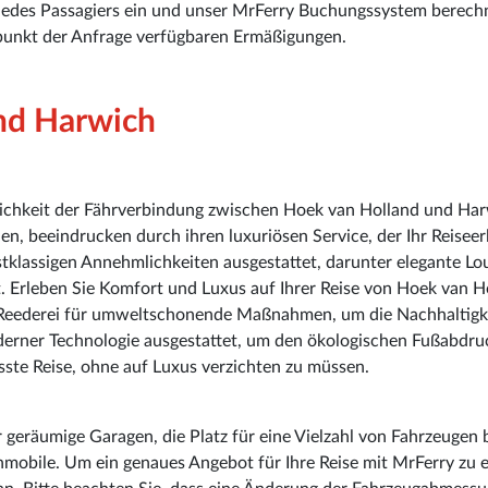
jedes Passagiers ein und unser MrFerry Buchungssystem berech
itpunkt der Anfrage verfügbaren Ermäßigungen.
nd Harwich
lichkeit der Fährverbindung zwischen Hoek van Holland und Har
en, beeindrucken durch ihren luxuriösen Service, der Ihr Reiseer
stklassigen Annehmlichkeiten ausgestattet, darunter elegante L
 Erleben Sie Komfort und Luxus auf Ihrer Reise von Hoek van H
e Reederei für umweltschonende Maßnahmen, um die Nachhaltigk
oderner Technologie ausgestattet, um den ökologischen Fußabdru
sste Reise, ohne auf Luxus verzichten zu müssen.
geräumige Garagen, die Platz für eine Vielzahl von Fahrzeugen b
obile. Um ein genaues Angebot für Ihre Reise mit MrFerry zu e