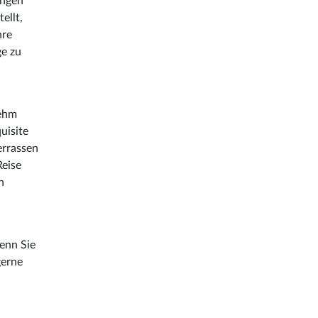
ungen
ellt,
hre
ge zu
nehm
uisite
errassen
Reise
n
Wenn Sie
gerne