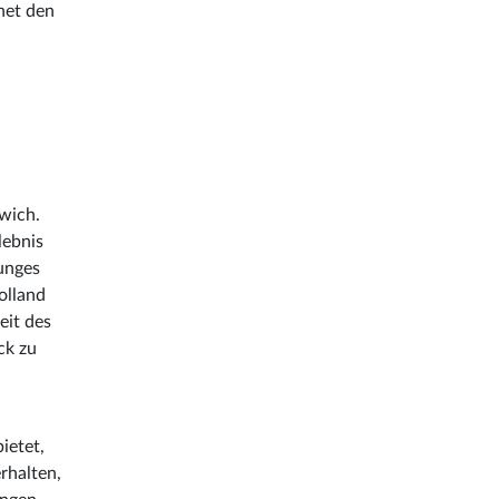
net den
wich.
lebnis
ounges
olland
eit des
ck zu
ietet,
rhalten,