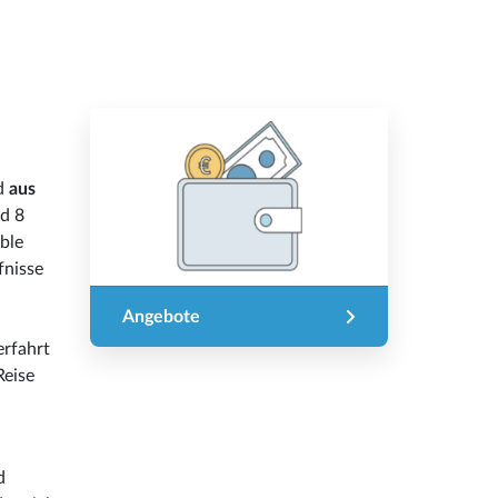
d
aus
nd 8
ble
fnisse
Angebote
erfahrt
Reise
d