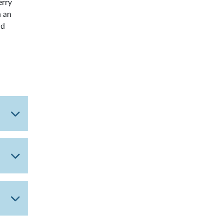
erry
n an
nd