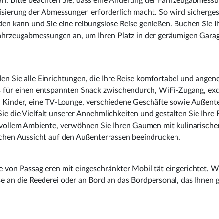
 an. Bitte beachten Sie, dass eine Änderung der Fahrzeugabmess
sierung der Abmessungen erforderlich macht. So wird sichergest
n kann und Sie eine reibungslose Reise genießen. Buchen Sie I
Fahrzeugabmessungen an, um Ihren Platz in der geräumigen Gara
n Sie alle Einrichtungen, die Ihre Reise komfortabel und ange
 für einen entspannten Snack zwischendurch, WiFi-Zugang, exq
für Kinder, eine TV-Lounge, verschiedene Geschäfte sowie Außent
die Vielfalt unserer Annehmlichkeiten und gestalten Sie Ihre 
lvollem Ambiente, verwöhnen Sie Ihren Gaumen mit kulinarische
ischen Aussicht auf den Außenterrassen beeindrucken.
se von Passagieren mit eingeschränkter Mobilität eingerichtet. 
ise an die Reederei oder an Bord an das Bordpersonal, das Ihnen 