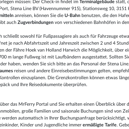
vorlegen müssen: Der Check-in findet im
Terminalgebäude
statt, 
 Port, Stena Line BV (Havennummer 915), Stationsweg 10, 3151 
mitteln
anreisen, können Sie die
U-Bahn
benutzen, die den Hafe
gibt auch
Zugverbindungen
von verschiedenen Bahnhöfen in de
 schließt sowohl für Fußpassagiere als auch für Fahrzeuge etw
fnet je nach Abfahrtszeit und Jahreszeit zwischen 2 und 4 Stund
ren der Fähre Hoek van Holland Harwich die Möglichkeit, über e
700 m lange Fußweg ist mit Laufbändern ausgestattet. Sollten Si
der haben, wenden Sie sich bitte an das Personal der Stena Line
Raumes
reisen und andere Einreisebestimmungen gelten, empfehl
Kontrollen einzuplanen. Die Grenzkontrollen können etwas läng
epäck und Ihre Reisedokumente überprüfen.
ber das MrFerry Portal und Sie erhalten einen Überblick über d
hnmobilen, große Familien und saisonale Buchungen sind von Zei
se werden automatisch in Ihrer Buchungsanfrage berücksichtigt,
Kleinkinder, Kinder und Jugendliche immer
ermäßigte Tarife
. Geb