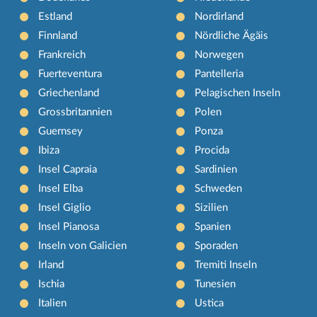
Estland
Nordirland
Finnland
Nördliche Ägäis
Frankreich
Norwegen
Fuerteventura
Pantelleria
Griechenland
Pelagischen Inseln
Grossbritannien
Polen
Guernsey
Ponza
Ibiza
Procida
Insel Capraia
Sardinien
Insel Elba
Schweden
Insel Giglio
Sizilien
Insel Pianosa
Spanien
Inseln von Galicien
Sporaden
Irland
Tremiti Inseln
Ischia
Tunesien
Italien
Ustica