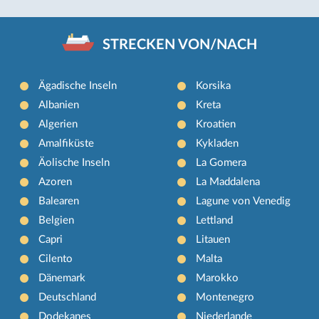
STRECKEN VON/NACH
Ägadische Inseln
Korsika
Albanien
Kreta
Algerien
Kroatien
Amalfiküste
Kykladen
Äolische Inseln
La Gomera
Azoren
La Maddalena
Balearen
Lagune von Venedig
Belgien
Lettland
Capri
Litauen
Cilento
Malta
Dänemark
Marokko
Deutschland
Montenegro
Dodekanes
Niederlande