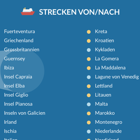
STRECKEN VON/NACH
Fuerteventura
Kreta
Griechenland
Kroatien
Grossbritannien
Kykladen
Guernsey
La Gomera
Ibiza
La Maddalena
Insel Capraia
Lagune von Venedig
Insel Elba
Lettland
Insel Giglio
Litauen
Insel Pianosa
Malta
Inseln von Galicien
Marokko
Irland
Montenegro
Ischia
Niederlande