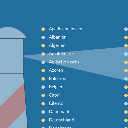
Ägadische Inseln
Albanien
Algerien
Amalfiküste
Äolische Inseln
Azoren
Balearen
Belgien
Capri
Cilento
Dänemark
Deutschland