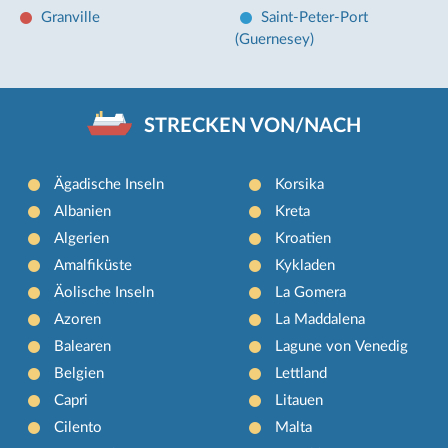
Granville
Saint-Peter-Port
(Guernesey)
STRECKEN VON/NACH
Ägadische Inseln
Korsika
Albanien
Kreta
Algerien
Kroatien
Amalfiküste
Kykladen
Äolische Inseln
La Gomera
Azoren
La Maddalena
Balearen
Lagune von Venedig
Belgien
Lettland
Capri
Litauen
Cilento
Malta