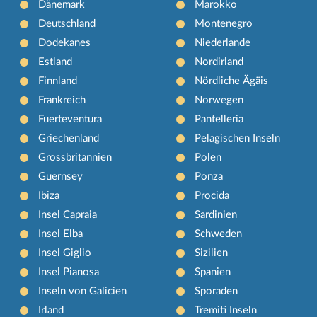
Dänemark
Marokko
Deutschland
Montenegro
Dodekanes
Niederlande
Estland
Nordirland
Finnland
Nördliche Ägäis
Frankreich
Norwegen
Fuerteventura
Pantelleria
Griechenland
Pelagischen Inseln
Grossbritannien
Polen
Guernsey
Ponza
Ibiza
Procida
Insel Capraia
Sardinien
Insel Elba
Schweden
Insel Giglio
Sizilien
Insel Pianosa
Spanien
Inseln von Galicien
Sporaden
Irland
Tremiti Inseln