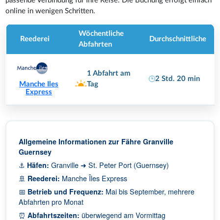
passende Verbindung für Ihre Reise. Die Buchung erfolgt einfach
online in wenigen Schritten.
Wöchentliche
Reederei
Durchschnittliche
Abfahrten
1 Abfahrt am
2 Std. 20 min
Tag
Manche Iles
Express
Allgemeine Informationen zur Fähre Granville
Guernsey
⚓
Häfen:
Granville ➜ St. Peter Port (Guernsey)
🚢
Reederei:
Manche Îles Express
📅
Betrieb und Frequenz:
Mai bis September, mehrere
Abfahrten pro Monat
⏰
Abfahrtszeiten:
überwiegend am Vormittag