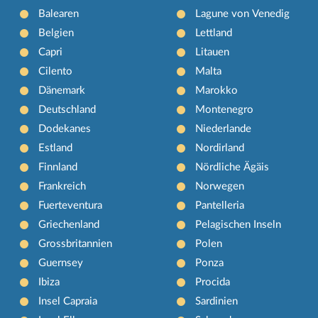
Balearen
Lagune von Venedig
Belgien
Lettland
Capri
Litauen
Cilento
Malta
Dänemark
Marokko
Deutschland
Montenegro
Dodekanes
Niederlande
Estland
Nordirland
Finnland
Nördliche Ägäis
Frankreich
Norwegen
Fuerteventura
Pantelleria
Griechenland
Pelagischen Inseln
Grossbritannien
Polen
Guernsey
Ponza
Ibiza
Procida
Insel Capraia
Sardinien