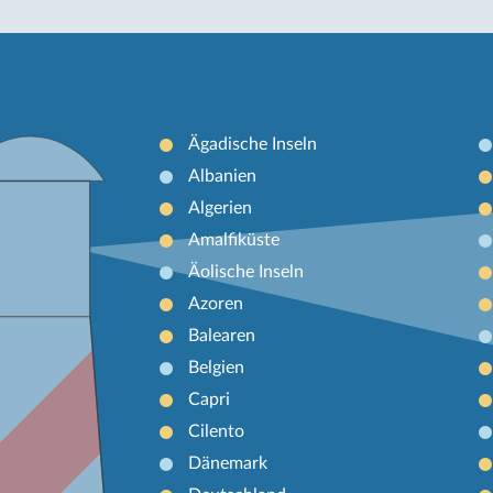
Ägadische Inseln
Albanien
Algerien
Amalfiküste
Äolische Inseln
Azoren
Balearen
Belgien
Capri
Cilento
Dänemark