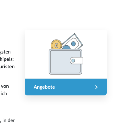
igsten
hipels
:
uristen
 von
Angebote
lich
, in der