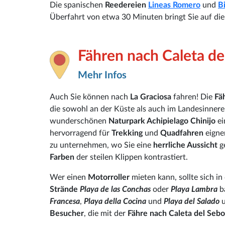
Die spanischen
Reedereien
Lineas Romero
und
B
Überfahrt von etwa 30 Minuten bringt Sie auf die
Fähren nach Caleta de
Mehr Infos
Auch Sie können nach
La Graciosa
fahren! Die
Fä
die sowohl an der Küste als auch im Landesinner
wunderschönen
Naturpark Achipielago Chinijo
ei
hervorragend für
Trekking
und
Quadfahren
eigne
zu unternehmen, wo Sie eine
herrliche Aussicht
g
Farben
der steilen Klippen kontrastiert.
Wer einen
Motorroller
mieten kann, sollte sich i
Strände
Playa de las Conchas
oder
Playa Lambra
b
Francesa
,
Playa della Cocina
und
Playa del Salado
u
Besucher
, die mit der
Fähre nach Caleta del Sebo