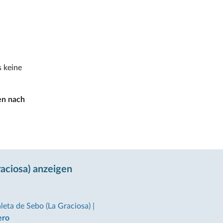
s keine
en nach
aciosa) anzeigen
leta de Sebo (La Graciosa)
|
ero