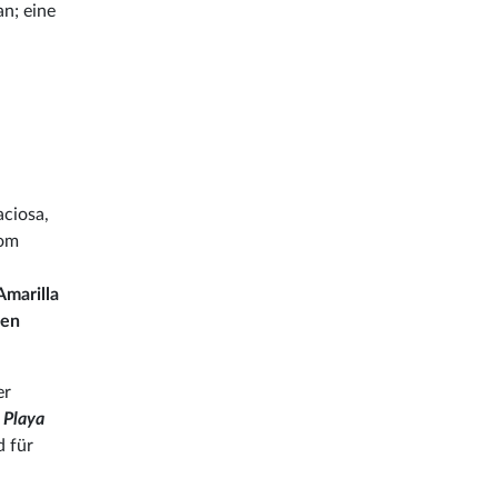
n; eine
ciosa,
om
marilla
hen
er
Playa
d für