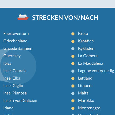
STRECKEN VON/NACH
Fuerteventura
Kreta
Griechenland
Kroatien
Grossbritannien
Kykladen
Guernsey
La Gomera
Ibiza
La Maddalena
Insel Capraia
Lagune von Venedig
Insel Elba
Lettland
Insel Giglio
Litauen
Insel Pianosa
Malta
Inseln von Galicien
Marokko
Irland
Montenegro