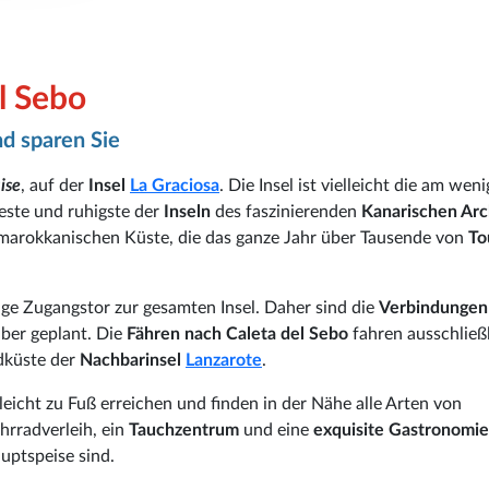
l Sebo
d sparen Sie
ise
, auf der
Insel
La Graciosa
. Die Insel ist vielleicht die am wen
este und ruhigste der
Inseln
des faszinierenden
Kanarischen Arc
d marokkanischen Küste, die das ganze Jahr über Tausende von
To
zige Zugangstor zur gesamten Insel. Daher sind die
Verbindungen
über geplant. Die
Fähren nach Caleta del Sebo
fahren ausschließ
dküste der
Nachbarinsel
Lanzarote
.
leicht zu Fuß erreichen und finden in der Nähe alle Arten von
hrradverleih, ein
Tauchzentrum
und eine
exquisite Gastronomie
uptspeise sind.