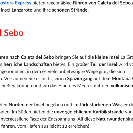
iosfera Express
bieten regelmäßige
Fähren von Caleta del Sebo
a
 Insel
Lanzarote
und ihre
schönen Strände
.
l Sebo
hren nach Caleta del Sebo
bringen Sie auf die
kleine Insel
La Gra
en
herrliche Landschaften
bietet. Ein großer
Teil der Insel
wird v
ngenommen, in dem es viele unbefestigte Wege gibt, die sich
n. Versäumen Sie es nicht, einen
Spaziergang
auf dem
Montaña A
enießen können und wo das Blau des Meeres mit den
vulkanisc
n den
Norden der Insel
begeben und im
türkisfarbenen Wasser
d
aden. Im Süden bieten die
unvergleichlichen Karibikstrände
von
nvergessliche Tage der Entspannung! All diese
Naturwunder
sin
fahren, vom Hafen aus leicht zu erreichen!