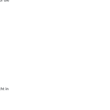
ür die
cht in