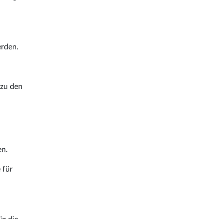
erden.
 zu den
en.
 für