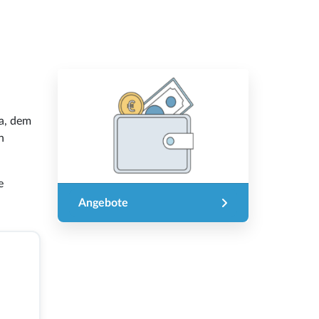
za, dem
n
e
Angebote