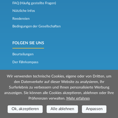
FAQ (Häufig gestellte Fragen)
Nützliche Infos
Reedereien
Bedingungen der Gesellschaften
FOLGEN SIE UNS
Beurteilungen
Der Fährkompass
Wir verwenden technische Cookies, eigene oder von Dritten, um
den Datenverkehr auf dieser Website zu analysieren, Ihr
Surferlebnis zu verbessern und Ihnen personalisierte Werbung
anzuzeigen. Sie können alle Cookies akzeptieren, ablehnen oder Ihre
Präferenzen verwalten.
Mehr erfahren
© 2026 Mr Ferry wird von Prenotazioni24 s.r.l. verwaltet
Geschäftssitz: Via Bonistallo, 50b - 50053 Empoli (FI)
Ok, akzeptieren
Alle ablehnen
Anpassen
Betriebsstätte: Via Casa del Duca, 1 - 57037 Portoferraio (LI)
P.IVA/C.F./Iscr. Reg. Imp. CCIAA Liv. 01512130491 | Nr. REA CCIA FI - 699553
Aut.Amm.Prov. LI n 1819 del 16/01/06 - Fondo Garanzia Viaggi ASSIMUTUA