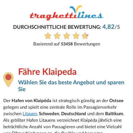
René
4,82
G:
/5
Eifach und problemlos.
Alle Bewertungen anzeigen
en
Fähre Klaipeda
Wählen Sie das beste Angebot und sparen
Sie
Der
Hafen von Klaipėda
ist strategisch günstig an der
Ostsee
gelegen und spielt eine zentrale Rolle im Passagierverkehr
zwischen
Litauen
,
Schweden
,
Deutschland
und dem
Baltikum
.
Als größter Hafen Litauens verzeichnet Klaipėda jährlich eine
beträchtliche Anzahl von Passagieren und bietet eine Vielzahl