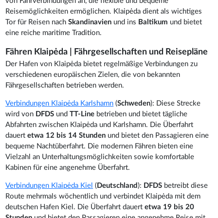
von Fährverbindungen an, die flexible und bequeme
Reisemöglichkeiten ermöglichen. Klaipėda dient als wichtiges
Tor für Reisen nach
Skandinavien
und ins
Baltikum
und bietet
eine reiche maritime Tradition.
Fähren Klaipėda | Fährgesellschaften und Reisepläne
Der Hafen von Klaipėda bietet regelmäßige Verbindungen zu
verschiedenen europäischen Zielen, die von bekannten
Fährgesellschaften betrieben werden.
Verbindungen Klaipėda Karlshamn
(
Schweden
): Diese Strecke
wird von
DFDS
und
TT-Line
betrieben und bietet tägliche
Abfahrten zwischen Klaipėda und Karlshamn. Die Überfahrt
dauert
etwa 12 bis 14 Stunden
und bietet den Passagieren eine
bequeme Nachtüberfahrt. Die modernen Fähren bieten eine
Vielzahl an Unterhaltungsmöglichkeiten sowie komfortable
Kabinen für eine angenehme Überfahrt.
Verbindungen Klaipėda Kiel
(
Deutschland
):
DFDS
betreibt diese
Route mehrmals wöchentlich und verbindet Klaipėda mit dem
deutschen Hafen Kiel. Die Überfahrt dauert
etwa 19 bis 20
Stunden
und bietet den Passagieren eine angenehme Reise mit