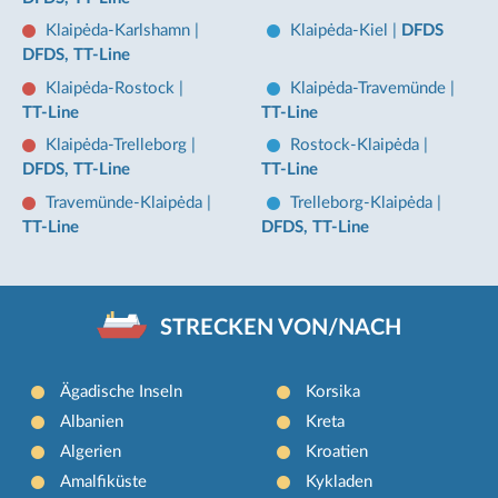
Klaipėda-Karlshamn
|
Klaipėda-Kiel
|
DFDS
DFDS, TT-Line
Klaipėda-Rostock
|
Klaipėda-Travemünde
|
TT-Line
TT-Line
Klaipėda-Trelleborg
|
Rostock-Klaipėda
|
DFDS, TT-Line
TT-Line
Travemünde-Klaipėda
|
Trelleborg-Klaipėda
|
TT-Line
DFDS, TT-Line
STRECKEN VON/NACH
Ägadische Inseln
Korsika
Albanien
Kreta
Algerien
Kroatien
Amalfiküste
Kykladen