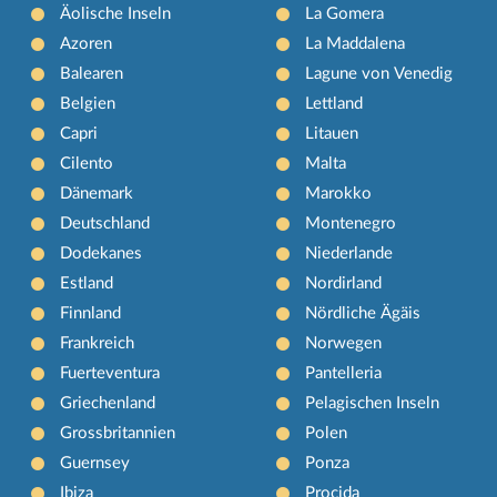
Äolische Inseln
La Gomera
Azoren
La Maddalena
Balearen
Lagune von Venedig
Belgien
Lettland
Capri
Litauen
Cilento
Malta
Dänemark
Marokko
Deutschland
Montenegro
Dodekanes
Niederlande
Estland
Nordirland
Finnland
Nördliche Ägäis
Frankreich
Norwegen
Fuerteventura
Pantelleria
Griechenland
Pelagischen Inseln
Grossbritannien
Polen
Guernsey
Ponza
Ibiza
Procida