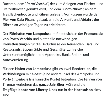
Buchten: dem "
Porto Vecchio
", der zum Anlegen von Fischer- und
Freizeitbooten genutzt wird, und dem "
Porto Nuovo
", an dem
Tragflächenboote
und
Fähren
anlegen. Vor kurzem wurde der
Pier von Cala Pisana
gebaut, um die
Ankunft
und
Abfahrt der
Fähren
an windigen Tagen zu erleichtern.
Der
Fährhafen von Lampedusa
befindet sich an der
Promenade
von Porto Vecchio
und bietet alle
notwendigen
Dienstleistungen
für die Bedürfnisse der
Reisenden
: Bars und
Restaurants, Supermärkte und Geschäfte, zahlreiche
Unterkunftsmöglichkeiten, Apotheke, Bank, Roller- und
Autovermietung.
Für den
Hafen von Lampedusa
gibt es zwei
Reedereien
, die
Verbindungen
mit
Linosa
(eine andere Insel des Archipels) und
Porto Empedocle
(sizilianische Küste) betreiben. Die
Fähren von
Siremar
verkehren das
ganze Jahr über
, während die
Tragflügelboote von Liberty Lines
nur in der
Hochsaison
aktiv
sind.