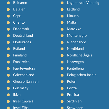
Balearen
Lagune von Venedig
Belgien
Lettland
Capri
Litauen
Cilento
Malta
Dänemark
Marokko
Deutschland
Montenegro
Dodekanes
Niederlande
Estland
Nordirland
Finnland
Nördliche Ägäis
Frankreich
Norwegen
Fuerteventura
Pantelleria
Griechenland
Pelagischen Inseln
Grossbritannien
Polen
Guernsey
Ponza
Ibiza
Procida
Insel Capraia
Sardinien
Insel Elba
Schweden