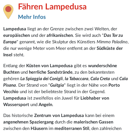
Fähren Lampedusa
Mehr Infos
Lampedusa
liegt an der Grenze zwischen zwei Welten, der
europäischen
und der
afrikanischen
. Sie wird auch "
Das Tor zu
Europa
" genannt, wie die Skulptur des Künstlers
Mimmo Paladino
,
die nur wenige Meter vom Meer entfernt an der
Südküste der
Insel
steht.
Entlang der
Küsten von Lampedusa
gibt es
wunderschöne
Buchten
und
herrliche Sandstrände
, zu den bekanntesten
gehören
La Spiaggia dei Conigli
,
la Tabaccara
,
Cala Creta
und
Cala
Pisana
. Der Strand von "
Guitgia
" liegt in der Nähe von
Porto
Vecchio
und ist der beliebteste Strand in der Gegend.
Lampedusa
ist zweifellos ein Juwel für
Liebhaber von
Wassersport
und
Angeln
.
Das historische
Zentrum von Lampedusa
kann bei einem
angenehmen Spaziergang
durch die
malerischen Gassen
zwischen den
Häusern
im
mediterranen Stil
, den zahlreichen