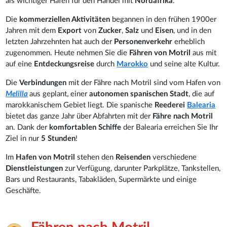
als wichtiger Hafen für den Handel mit
Nordafrika
.
Die
kommerziellen Aktivitäten
begannen in den frühen 1900er
Jahren mit dem
Export
von
Zucker
,
Salz
und
Eisen
, und in den
letzten Jahrzehnten hat auch der
Personenverkehr
erheblich
zugenommen. Heute nehmen Sie die
Fähren von Motril
aus mit
auf eine
Entdeckungsreise
durch
Marokko
und seine alte Kultur.
Die
Verbindungen
mit der Fähre nach Motril sind vom Hafen von
Melilla
aus geplant, einer
autonomen spanischen Stadt
, die auf
marokkanischem Gebiet liegt. Die spanische
Reederei
Balearia
bietet das ganze Jahr über Abfahrten mit der
Fähre nach Motril
an. Dank der
komfortablen Schiffe
der Balearia erreichen Sie Ihr
Ziel in nur
5 Stunden
!
Im
Hafen von Motril
stehen den
Reisenden
verschiedene
Dienstleistungen
zur Verfügung, darunter Parkplätze, Tankstellen,
Bars und Restaurants, Tabakläden, Supermärkte und einige
Geschäfte.