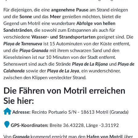
Für diejenigen, die eine
angenehme Pause
am Strand einlegen
und die
Sonne
und das
Meer
genießen möchten, bietet die
Gegend um Motril eine wunderbare
Abfolge von hellen
Sandstränden
, die sowohl zum Entspannen als auch für
verschiedene
Wasser- und Strandsportarten
geeignet sind. Die
Playa de Torrenueva
ist 15 Autominuten von der Küste entfernt,
und die
Playa Granada
mit ihrem schwarzen Sand und den
Kieselsteinen ist nur 10 Minuten von der Stadt entfernt.
Sehenswert sind auch die Strände
Playa de La Rijana
und
Playa de
Calahonda
sowie der
Playa de La Joya
, ein wunderschöner,
zwischen den Klippen versteckter Strand.
Die Fähren von Motril erreichen
Sie hier:
Adresse:
Recinto Portuario S/N - 18613 Motril (Granada)
GPS-Koordinaten:
Breite 36.43228, Länge -3.31192
Von
Granada
kommend erreicht man den
Hafen von Motril
über