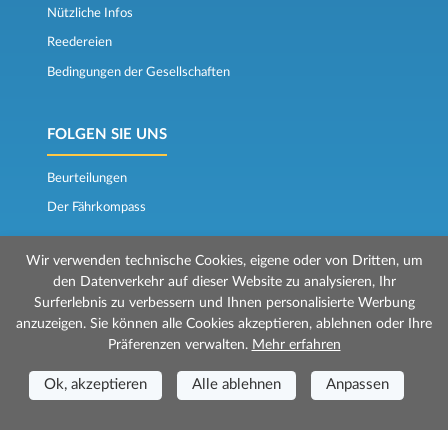
Nützliche Infos
Reedereien
Bedingungen der Gesellschaften
FOLGEN SIE UNS
Beurteilungen
Der Fährkompass
Wir verwenden technische Cookies, eigene oder von Dritten, um
den Datenverkehr auf dieser Website zu analysieren, Ihr
Surferlebnis zu verbessern und Ihnen personalisierte Werbung
anzuzeigen. Sie können alle Cookies akzeptieren, ablehnen oder Ihre
Präferenzen verwalten.
Mehr erfahren
© 2026 Mr Ferry wird von Prenotazioni24 s.r.l. verwaltet
Geschäftssitz: Via Bonistallo, 50b - 50053 Empoli (FI)
Ok, akzeptieren
Alle ablehnen
Anpassen
Betriebsstätte: Via Casa del Duca, 1 - 57037 Portoferraio (LI)
P.IVA/C.F./Iscr. Reg. Imp. CCIAA Liv. 01512130491 | Nr. REA CCIA FI - 699553
Aut.Amm.Prov. LI n 1819 del 16/01/06 - Fondo Garanzia Viaggi ASSIMUTUA
Fideiussione N° 026004