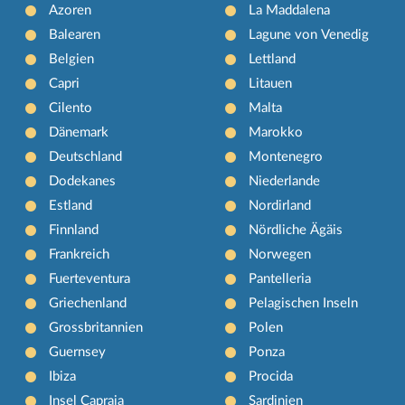
Azoren
La Maddalena
Balearen
Lagune von Venedig
Belgien
Lettland
Capri
Litauen
Cilento
Malta
Dänemark
Marokko
Deutschland
Montenegro
Dodekanes
Niederlande
Estland
Nordirland
Finnland
Nördliche Ägäis
Frankreich
Norwegen
Fuerteventura
Pantelleria
Griechenland
Pelagischen Inseln
Grossbritannien
Polen
Guernsey
Ponza
Ibiza
Procida
Insel Capraia
Sardinien