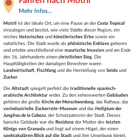
Fähren nach Motril
Mehr Infos...
Motril
ist der ideale Ort, um eine Pause an der
Costa Tropical
einzulegen und besitzt, wie viele Städte dieser Region, ein
reiches
historisches
und
künstlerisches Erbe
sowie ein
natürliches. Die Stadt wurde als
phönizische Enklave
geboren
und erlebte anschließend eine
maurische Invasion
und am Ende
des 16. Jahrhunderts einen
christlichen Sieg
. Die
Haupttätigkeiten der damaligen Bewohner waren
Landwirtschaft
,
Fischfang
und die Herstellung von
Seide
und
Zucker
.
Die
Altstadt
spiegelt perfekt die
traditionelle spanisch-
arabische Architektur
wider. Zu den sehenswerten
Gebäuden
gehören die große
Kirche der Menschwerdung
, das Rathaus, das
vorindustrielle Zuckerrohr-Museum
und das
Heiligtum der
Jungfrau de la Cabeza
, der Schutzpatronin der Stadt. Dieses
barocke Gebäude war die
Residenz
der Mutter des
letzten
Königs von Granada
und liegt auf einem Hügel, der einen
spektakulären Blick auf die Stadt
und ihre Umgebung bietet.