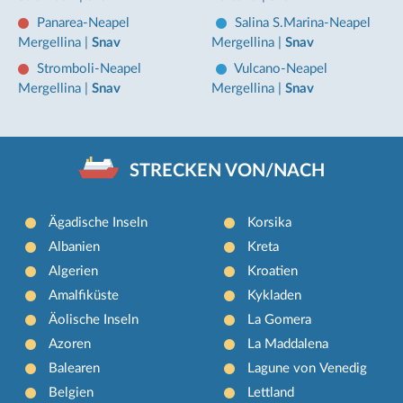
Panarea-Neapel
Salina S.Marina-Neapel
Mergellina
|
Snav
Mergellina
|
Snav
Stromboli-Neapel
Vulcano-Neapel
Mergellina
|
Snav
Mergellina
|
Snav
STRECKEN VON/NACH
Ägadische Inseln
Korsika
Albanien
Kreta
Algerien
Kroatien
Amalfiküste
Kykladen
Äolische Inseln
La Gomera
Azoren
La Maddalena
Balearen
Lagune von Venedig
Belgien
Lettland