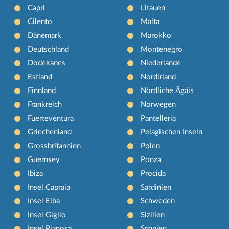
Capri
Litauen
Cilento
Malta
Dänemark
Marokko
Deutschland
Montenegro
Dodekanes
Niederlande
Estland
Nordirland
Finnland
Nördliche Ägäis
Frankreich
Norwegen
Fuerteventura
Pantelleria
Griechenland
Pelagischen Inseln
Grossbritannien
Polen
Guernsey
Ponza
Ibiza
Procida
Insel Capraia
Sardinien
Insel Elba
Schweden
Insel Giglio
Sizilien
Insel Pianosa
Spanien