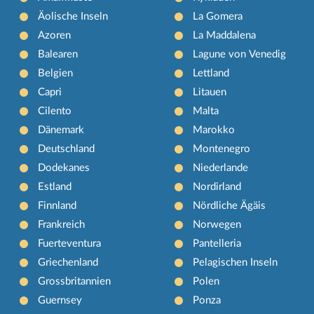
Äolische Inseln
La Gomera
Azoren
La Maddalena
Balearen
Lagune von Venedig
Belgien
Lettland
Capri
Litauen
Cilento
Malta
Dänemark
Marokko
Deutschland
Montenegro
Dodekanes
Niederlande
Estland
Nordirland
Finnland
Nördliche Ägäis
Frankreich
Norwegen
Fuerteventura
Pantelleria
Griechenland
Pelagischen Inseln
Grossbritannien
Polen
Guernsey
Ponza