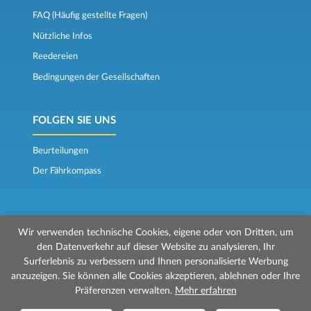
FAQ (Häufig gestellte Fragen)
Nützliche Infos
Reedereien
Bedingungen der Gesellschaften
FOLGEN SIE UNS
Beurteilungen
Der Fährkompass
Wir verwenden technische Cookies, eigene oder von Dritten, um
den Datenverkehr auf dieser Website zu analysieren, Ihr
Surferlebnis zu verbessern und Ihnen personalisierte Werbung
© 2026 Mr Ferry wird von Prenotazioni24 s.r.l. verwaltet
anzuzeigen. Sie können alle Cookies akzeptieren, ablehnen oder Ihre
Geschäftssitz: Via Bonistallo, 50b - 50053 Empoli (FI)
Präferenzen verwalten.
Mehr erfahren
Betriebsstätte: Via Casa del Duca, 1 - 57037 Portoferraio (LI)
P.IVA/C.F./Iscr. Reg. Imp. CCIAA Liv. 01512130491 | Nr. REA CCIA FI - 699553