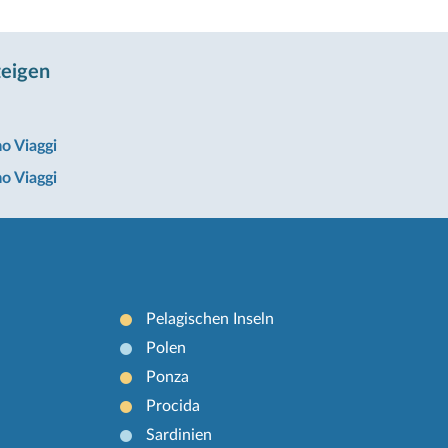
zeigen
o Viaggi
o Viaggi
Pelagischen Inseln
Polen
Ponza
Procida
Sardinien