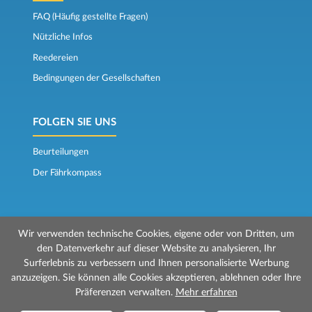
FAQ (Häufig gestellte Fragen)
Nützliche Infos
Reedereien
Bedingungen der Gesellschaften
FOLGEN SIE UNS
Beurteilungen
Der Fährkompass
Wir verwenden technische Cookies, eigene oder von Dritten, um
den Datenverkehr auf dieser Website zu analysieren, Ihr
Surferlebnis zu verbessern und Ihnen personalisierte Werbung
© 2026 Mr Ferry wird von Prenotazioni24 s.r.l. verwaltet
anzuzeigen. Sie können alle Cookies akzeptieren, ablehnen oder Ihre
Geschäftssitz: Via Bonistallo, 50b - 50053 Empoli (FI)
Präferenzen verwalten.
Mehr erfahren
Betriebsstätte: Via Casa del Duca, 1 - 57037 Portoferraio (LI)
P.IVA/C.F./Iscr. Reg. Imp. CCIAA Liv. 01512130491 | Nr. REA CCIA FI - 699553