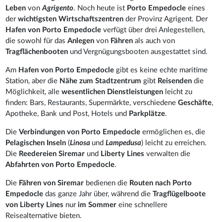
Leben
von
Agrigento
. Noch heute ist
Porto Empedocle
eines
der
wichtigsten Wirtschaftszentren
der Provinz Agrigent. Der
Hafen von Porto Empedocle
verfügt über drei Anlegestellen,
die sowohl für das
Anlegen
von
Fähren
als auch von
Tragflächenbooten
und Vergnügungsbooten ausgestattet sind.
Am
Hafen von Porto Empedocle
gibt es keine echte maritime
Station, aber die
Nähe zum Stadtzentrum
gibt
Reisenden
die
Möglichkeit, alle
wesentlichen Dienstleistungen
leicht zu
finden: Bars, Restaurants, Supermärkte, verschiedene
Geschäfte
,
Apotheke, Bank und Post, Hotels und
Parkplätze
.
Die
Verbindungen von Porto Empedocle
ermöglichen es, die
Pelagischen
Inseln
(
Linosa
und
Lampedusa
) leicht zu erreichen.
Die
Reedereien Siremar
und
Liberty Lines
verwalten die
Abfahrten von Porto Empedocle
.
Die
Fähren von Siremar
bedienen die
Routen nach Porto
Empedocle
das ganze Jahr über, während die
Tragflügelboote
von Liberty Lines
nur
im Sommer
eine schnellere
Reisealternative bieten.