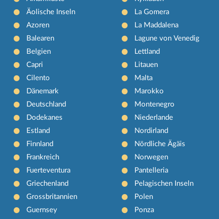
Äolische Inseln
La Gomera
Azoren
La Maddalena
Balearen
Lagune von Venedig
Belgien
Lettland
Capri
Litauen
Cilento
Malta
Dänemark
Marokko
Deutschland
Montenegro
Dodekanes
Niederlande
Estland
Nordirland
Finnland
Nördliche Ägäis
Frankreich
Norwegen
Fuerteventura
Pantelleria
Griechenland
Pelagischen Inseln
Grossbritannien
Polen
Guernsey
Ponza