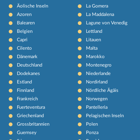
Äolische Inseln
La Gomera
Azoren
La Maddalena
Balearen
Lagune von Venedig
Belgien
Lettland
Capri
Litauen
Cilento
Malta
Dänemark
Marokko
Deutschland
Montenegro
Dodekanes
Niederlande
Estland
Nordirland
Finnland
Nördliche Ägäis
Frankreich
Norwegen
Fuerteventura
Pantelleria
Griechenland
Pelagischen Inseln
Grossbritannien
Polen
Guernsey
Ponza