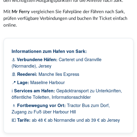
den wichtigsten Ausgangspunkten für die Anreise nach Sark.
Mit
Mr Ferry
vergleichen Sie Fahrpläne der Fähren nach Sark,
prüfen verfügbare Verbindungen und buchen Ihr Ticket einfach
online.
Informationen zum Hafen von Sark:
⚓
Verbundene Häfen:
Carteret und Granville
(Normandie), Jersey
🚢
Reederei:
Manche Iles Express
📍
Lage:
Maseline Harbour
ℹ️
Services am Hafen:
Gepäcktransport zu Unterkünften,
öffentliche Toiletten, Informationsschilder
🚶
Fortbewegung vor Ort:
Tractor Bus zum Dorf,
Zugang zu Fuß über Harbour Hill
💶
Tarife:
ab 48 € ab Normandie und ab 39 € ab Jersey