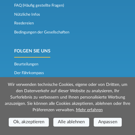
FAQ (Häufig gestellte Fragen)
Nützliche Infos
Reedereien
Bedingungen der Gesellschaften
FOLGEN SIE UNS
Beurteilungen
Der Fährkompass
Wir verwenden technische Cookies, eigene oder von Dritten, um
den Datenverkehr auf dieser Website zu analysieren, Ihr
Surferlebnis zu verbessern und Ihnen personalisierte Werbung
anzuzeigen. Sie können alle Cookies akzeptieren, ablehnen oder Ihre
Präferenzen verwalten.
Mehr erfahren
© 2026 Mr Ferry wird von Prenotazioni24 s.r.l. verwaltet
Ok, akzeptieren
Alle ablehnen
Anpassen
Geschäftssitz: Via Bonistallo, 50b - 50053 Empoli (FI)
Betriebsstätte: Via Casa del Duca, 1 - 57037 Portoferraio (LI)
P.IVA/C.F./Iscr. Reg. Imp. CCIAA Liv. 01512130491 | Nr. REA CCIA FI - 699553