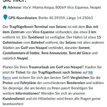
Adresse:
Via V. Marina Aequa, 80069 Vico Equense, Neapel
GPS-Koordinaten:
Breite 40.39359, Länge 14.25063
Der
Tragflügelboot-Terminal von Seiano
ist mit dem
Bus mit
dem Zentrum
von
Vico Equense
verbunden, das etwa
3 km
entfernt ist. Ein
Taxidienst
ist verfügbar. Der Hafen ist etwa
15
Gehminuten
vom
Bahnhof
entfernt, der
Seiano
mit allen anderen
Städten am
Golf von Neapel
verbindet, darunter
Sorrent
,
Castellammare di Stabia
,
Torre Annunziata
,
Torre del Greco
und
natürlich
Neapel
.
Planen Sie Ihren
Traumurlaub am Golf von Neapel
? Kaufen Sie
jetzt Ihr
Ticket
für das
Tragflügelboot nach Seiano
auf
Mr
Ferry
und sichern Sie sich den besten Tarif!
Vergleichen
Sie die
Preise
und
Fahrpläne
der verschiedenen
Reedereien
und wählen
Sie diejenige, die am besten zu Ihnen passt! Benötigen Sie
weitere
Informationen
? Wenden Sie sich an unseren
Kundendienst
und ein Mitarbeiter wird Ihnen alle Fragen gerne
beantworten!