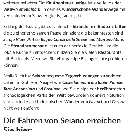
weiterer beliebter Ort für
Abenteuerlustige
ist zweifellos der
Vesuv-Nationalpark
, in dem es
wunderschöne Wanderwege
mit
verschiedenen Schwierigkeitsgraden gibt.
Entlang der Küste gibt es zahlreiche
Strände
und
Badeanstalten
,
die zu einer erholsamen Pause einladen: die bekanntesten sind
Scrajo Mare
,
Antico Bagno Conca delle Sirene
und
Murrano Mare
.
Die
Strandpromenade
ist auch der perfekte Bereich, um die
lokale Küche zu entdecken; nutzen Sie die vielen
Restaurants
mit Blick aufs Meer, wo Sie
einzigartige Fischgerichte
probieren
können!
Schließlich hat
Seiano
bequeme
Zugverbindungen
zu anderen
Orten im Golf von Neapel wie
Castellammare di Stabia
,
Pompei
,
Torre Annunziata
und
Ercolano
, wo Sie einige der
berühmtesten
archäologischen Parks der Welt
bewundern können! Natürlich
sind auch die architektonischen Wunder von
Neapel
und
Caserta
nicht weit entfernt!
Die Fähren von Seiano erreichen
Sie hier: