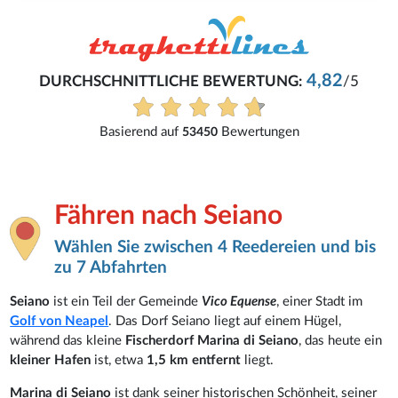
René
4,82
TUNG:
/5
Eifach und problemlos.
Alle Bewertungen anzeige
tungen
Fähren nach Seiano
Wählen Sie zwischen 4 Reedereien und bis
zu 7 Abfahrten
Seiano
ist ein Teil der Gemeinde
Vico Equense
, einer Stadt im
Golf von Neapel
. Das Dorf Seiano liegt auf einem Hügel,
während das kleine
Fischerdorf Marina di Seiano
, das heute ein
kleiner Hafen
ist, etwa
1,5 km entfernt
liegt.
Marina di Seiano
ist dank seiner historischen Schönheit, seiner