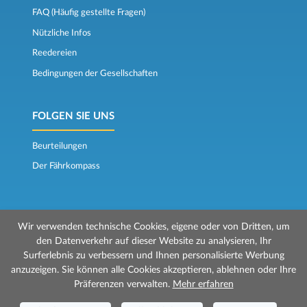
FAQ (Häufig gestellte Fragen)
Nützliche Infos
Reedereien
Bedingungen der Gesellschaften
FOLGEN SIE UNS
Beurteilungen
Der Fährkompass
Wir verwenden technische Cookies, eigene oder von Dritten, um
den Datenverkehr auf dieser Website zu analysieren, Ihr
Surferlebnis zu verbessern und Ihnen personalisierte Werbung
© 2026 Mr Ferry wird von Prenotazioni24 s.r.l. verwaltet
anzuzeigen. Sie können alle Cookies akzeptieren, ablehnen oder Ihre
Geschäftssitz: Via Bonistallo, 50b - 50053 Empoli (FI)
Präferenzen verwalten.
Mehr erfahren
Betriebsstätte: Via Casa del Duca, 1 - 57037 Portoferraio (LI)
P.IVA/C.F./Iscr. Reg. Imp. CCIAA Liv. 01512130491 | Nr. REA CCIA FI - 699553