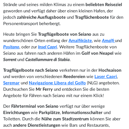
Strände und seines milden Klimas zu einem
beliebten Reiseziel
geworden und verfügt daher über einen kleinen Hafen, der
jedoch
zahlreiche Ausflugsboote
und
Tragflächenboote
für den
Personentransport beherbergt.
Heute bringen Sie
Tragflügelboote von Seiano
aus zu
wunderschönen Orten entlang der
Amalfiküste
, wie
Amalfi
und
Positano
, oder zur
Insel Capri
. Weitere Tragflächenboote von
Seiano aus fahren nach anderen Häfen im
Golf von Neapel
wie
Sorrent
und
Castellammare di Stabia
.
Tragflügelboote nach Seiano
verkehren nur in der
Hochsaison
und werden von verschiedenen
Reedereien
wie
Laser Capri
,
Seremar
und
Navigazione Libera del Golfo
(NLG) angeboten.
Durchsuchen Sie
Mr Ferry
und entdecken Sie die besten
Angebote für Fähren nach Seiano mit nur einem Klick!
Der
Fährterminal von Seiano
verfügt nur über wenige
Einrichtungen
wie
Parkplätze
,
Informationsschalter
und
Toiletten. Durch die
Nähe zum Stadtzentrum
können Sie aber
auch
andere Dienstleistungen
wie Bars und Restaurants,