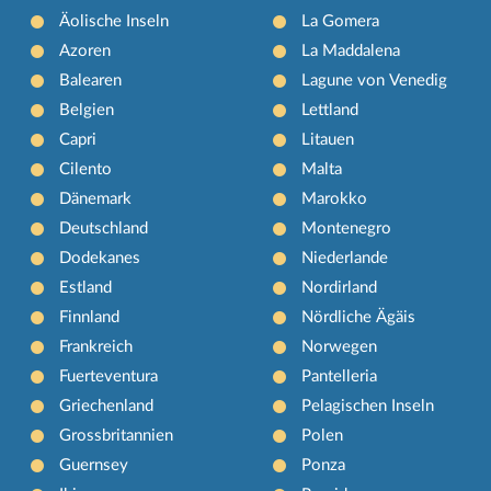
Äolische Inseln
La Gomera
Azoren
La Maddalena
Balearen
Lagune von Venedig
Belgien
Lettland
Capri
Litauen
Cilento
Malta
Dänemark
Marokko
Deutschland
Montenegro
Dodekanes
Niederlande
Estland
Nordirland
Finnland
Nördliche Ägäis
Frankreich
Norwegen
Fuerteventura
Pantelleria
Griechenland
Pelagischen Inseln
Grossbritannien
Polen
Guernsey
Ponza