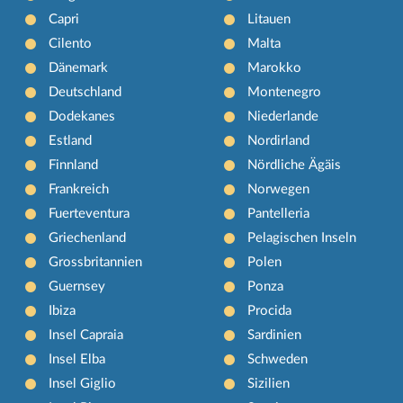
Capri
Litauen
Cilento
Malta
Dänemark
Marokko
Deutschland
Montenegro
Dodekanes
Niederlande
Estland
Nordirland
Finnland
Nördliche Ägäis
Frankreich
Norwegen
Fuerteventura
Pantelleria
Griechenland
Pelagischen Inseln
Grossbritannien
Polen
Guernsey
Ponza
Ibiza
Procida
Insel Capraia
Sardinien
Insel Elba
Schweden
Insel Giglio
Sizilien