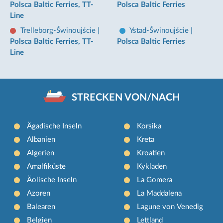
Polsca Baltic Ferries, TT-
Polsca Baltic Ferries
Line
Trelleborg-Świnoujście
|
Ystad-Świnoujście
|
Polsca Baltic Ferries, TT-
Polsca Baltic Ferries
Line
STRECKEN VON/NACH
Ägadische Inseln
Korsika
Albanien
Kreta
Algerien
Kroatien
Amalfiküste
Kykladen
Äolische Inseln
La Gomera
Azoren
La Maddalena
Balearen
Lagune von Venedig
Belgien
Lettland