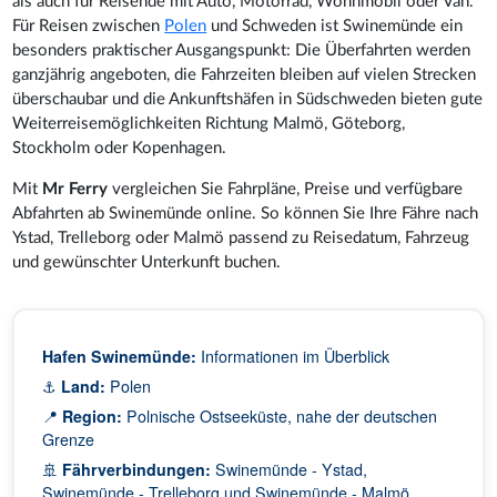
als auch für Reisende mit Auto, Motorrad, Wohnmobil oder Van.
Für Reisen zwischen
Polen
und Schweden ist Swinemünde ein
besonders praktischer Ausgangspunkt: Die Überfahrten werden
ganzjährig angeboten, die Fahrzeiten bleiben auf vielen Strecken
überschaubar und die Ankunftshäfen in Südschweden bieten gute
Weiterreisemöglichkeiten Richtung Malmö, Göteborg,
Stockholm oder Kopenhagen.
Mit
Mr Ferry
vergleichen Sie Fahrpläne, Preise und verfügbare
Abfahrten ab Swinemünde online. So können Sie Ihre Fähre nach
Ystad, Trelleborg oder Malmö passend zu Reisedatum, Fahrzeug
und gewünschter Unterkunft buchen.
Hafen Swinemünde:
Informationen im Überblick
⚓
Land:
Polen
📍
Region:
Polnische Ostseeküste, nahe der deutschen
Grenze
🚢
Fährverbindungen:
Swinemünde - Ystad,
Swinemünde - Trelleborg und Swinemünde - Malmö