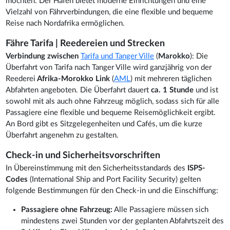
möchten. Der Hafen bietet moderne Einrichtungen und eine
Vielzahl von Fährverbindungen, die eine flexible und bequeme
Reise nach Nordafrika ermöglichen.
Fähre Tarifa | Reedereien und Strecken
Verbindung zwischen
Tarifa und Tanger Ville
(
Marokko
): Die
Überfahrt von Tarifa nach Tanger Ville wird ganzjährig von der
Reederei
Afrika-Morokko Link
(
AML
) mit mehreren täglichen
Abfahrten angeboten. Die Überfahrt dauert
ca. 1 Stunde
und ist
sowohl mit als auch ohne Fahrzeug möglich, sodass sich für alle
Passagiere eine flexible und bequeme Reisemöglichkeit ergibt.
An Bord gibt es Sitzgelegenheiten und Cafés, um die kurze
Überfahrt angenehm zu gestalten.
Check-in und Sicherheitsvorschriften
In Übereinstimmung mit den Sicherheitsstandards des
ISPS-
Codes
(International Ship and Port Facility Security) gelten
folgende Bestimmungen für den Check-in und die Einschiffung:
Passagiere ohne Fahrzeug:
Alle Passagiere müssen sich
mindestens zwei Stunden vor der geplanten Abfahrtszeit des