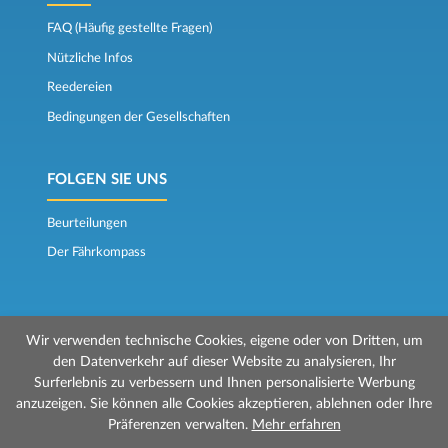
FAQ (Häufig gestellte Fragen)
Nützliche Infos
Reedereien
Bedingungen der Gesellschaften
FOLGEN SIE UNS
Beurteilungen
Der Fährkompass
Wir verwenden technische Cookies, eigene oder von Dritten, um
den Datenverkehr auf dieser Website zu analysieren, Ihr
Surferlebnis zu verbessern und Ihnen personalisierte Werbung
© 2026 Mr Ferry wird von Prenotazioni24 s.r.l. verwaltet
anzuzeigen. Sie können alle Cookies akzeptieren, ablehnen oder Ihre
Geschäftssitz: Via Bonistallo, 50b - 50053 Empoli (FI)
Präferenzen verwalten.
Mehr erfahren
Betriebsstätte: Via Casa del Duca, 1 - 57037 Portoferraio (LI)
P.IVA/C.F./Iscr. Reg. Imp. CCIAA Liv. 01512130491 | Nr. REA CCIA FI - 699553