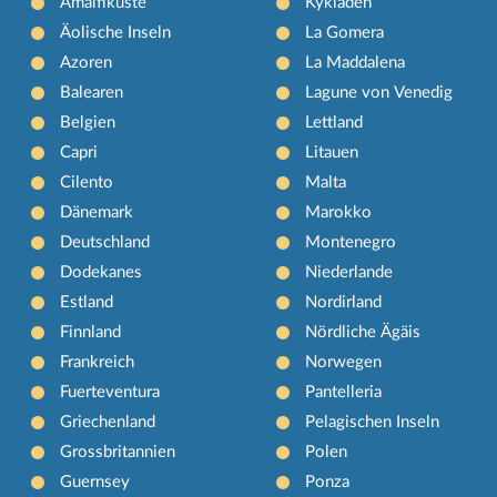
Amalfiküste
Kykladen
Äolische Inseln
La Gomera
Azoren
La Maddalena
Balearen
Lagune von Venedig
Belgien
Lettland
Capri
Litauen
Cilento
Malta
Dänemark
Marokko
Deutschland
Montenegro
Dodekanes
Niederlande
Estland
Nordirland
Finnland
Nördliche Ägäis
Frankreich
Norwegen
Fuerteventura
Pantelleria
Griechenland
Pelagischen Inseln
Grossbritannien
Polen
Guernsey
Ponza