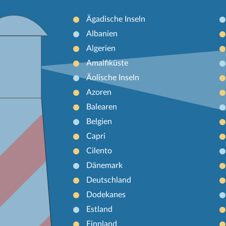
Ägadische Inseln
Albanien
Algerien
Amalfiküste
Äolische Inseln
Azoren
Balearen
Belgien
Capri
Cilento
Dänemark
Deutschland
Dodekanes
Estland
Finnland