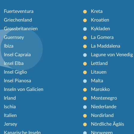
Fuerteventura
Kreta
Griechenland
Kroatien
Grossbritannien
Kykladen
Guernsey
La Gomera
Ibiza
La Maddalena
Insel Capraia
Lagune von Venedig
Insel Elba
Lettland
Insel Giglio
Litauen
Insel Pianosa
Malta
Inseln von Galicien
Marokko
Irland
Montenegro
Ischia
Niederlande
Italien
Nordirland
Jersey
Nördliche Ägäis
Kanarische Inseln
Norwegen