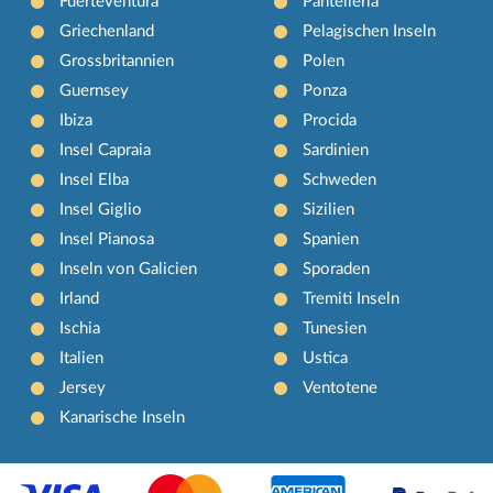
Fuerteventura
Pantelleria
Griechenland
Pelagischen Inseln
Grossbritannien
Polen
Guernsey
Ponza
Ibiza
Procida
Insel Capraia
Sardinien
Insel Elba
Schweden
Insel Giglio
Sizilien
Insel Pianosa
Spanien
Inseln von Galicien
Sporaden
Irland
Tremiti Inseln
Ischia
Tunesien
Italien
Ustica
Jersey
Ventotene
Kanarische Inseln