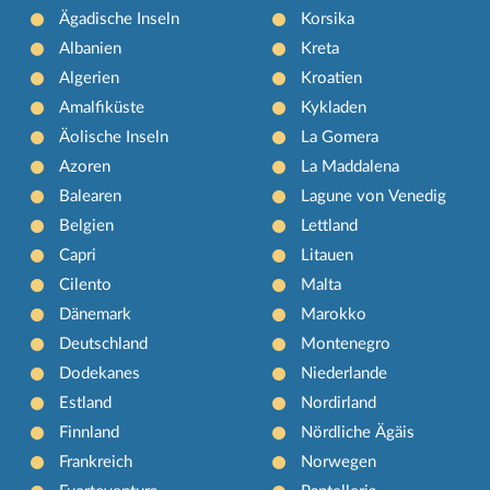
Ägadische Inseln
Korsika
Albanien
Kreta
Algerien
Kroatien
Amalfiküste
Kykladen
Äolische Inseln
La Gomera
Azoren
La Maddalena
Balearen
Lagune von Venedig
Belgien
Lettland
Capri
Litauen
Cilento
Malta
Dänemark
Marokko
Deutschland
Montenegro
Dodekanes
Niederlande
Estland
Nordirland
Finnland
Nördliche Ägäis
Frankreich
Norwegen