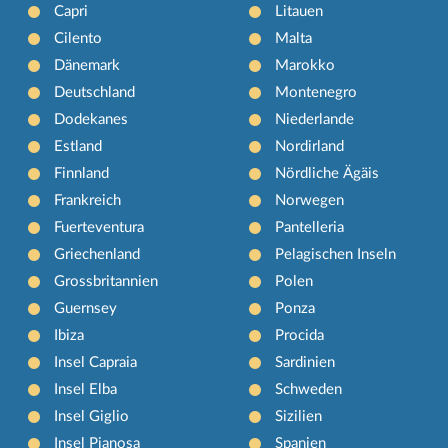
Capri
Litauen
Cilento
Malta
Dänemark
Marokko
Deutschland
Montenegro
Dodekanes
Niederlande
Estland
Nordirland
Finnland
Nördliche Ägäis
Frankreich
Norwegen
Fuerteventura
Pantelleria
Griechenland
Pelagischen Inseln
Grossbritannien
Polen
Guernsey
Ponza
Ibiza
Procida
Insel Capraia
Sardinien
Insel Elba
Schweden
Insel Giglio
Sizilien
Insel Pianosa
Spanien