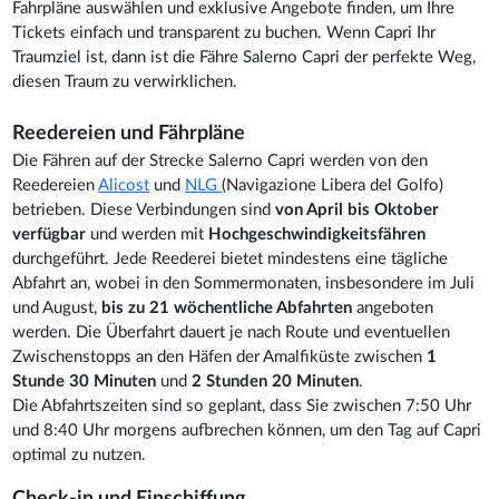
Fahrpläne auswählen und exklusive Angebote finden, um Ihre
Tickets einfach und transparent zu buchen. Wenn Capri Ihr
Traumziel ist, dann ist die Fähre Salerno Capri der perfekte Weg,
diesen Traum zu verwirklichen.
Reedereien und Fährpläne
Die Fähren auf der Strecke Salerno Capri werden von den
Reedereien
Alicost
und
NLG
(Navigazione Libera del Golfo)
betrieben. Diese Verbindungen sind
von April bis Oktober
verfügbar
und werden mit
Hochgeschwindigkeitsfähren
durchgeführt. Jede Reederei bietet mindestens eine tägliche
Abfahrt an, wobei in den Sommermonaten, insbesondere im Juli
und August,
bis zu 21 wöchentliche Abfahrten
angeboten
werden. Die Überfahrt dauert je nach Route und eventuellen
Zwischenstopps an den Häfen der Amalfiküste zwischen
1
Stunde 30 Minuten
und
2 Stunden 20 Minuten
.
Die Abfahrtszeiten sind so geplant, dass Sie zwischen 7:50 Uhr
und 8:40 Uhr morgens aufbrechen können, um den Tag auf Capri
optimal zu nutzen.
Check-in und Einschiffung