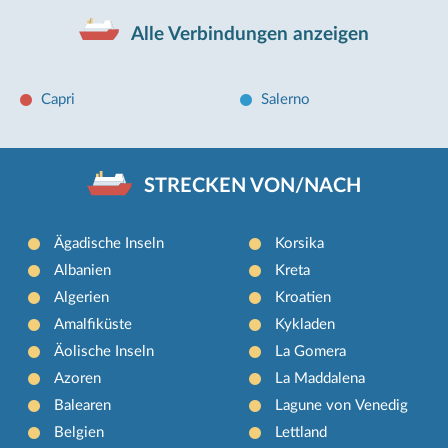
Alle Verbindungen anzeigen
Capri
Salerno
STRECKEN VON/NACH
Ägadische Inseln
Korsika
Albanien
Kreta
Algerien
Kroatien
Amalfiküste
Kykladen
Äolische Inseln
La Gomera
Azoren
La Maddalena
Balearen
Lagune von Venedig
Belgien
Lettland