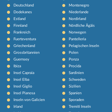
Deutschland
Montenegro
Dodekanes
Niederlande
Estland
Nordirland
Finnland
Nördliche Ägäis
Frankreich
Norwegen
Fuerteventura
Pantelleria
Griechenland
Pelagischen Inseln
Grossbritannien
Polen
Guernsey
Ponza
Ibiza
Procida
Insel Capraia
Sardinien
Insel Elba
Schweden
Insel Giglio
Sizilien
Insel Pianosa
Spanien
Inseln von Galicien
Sporaden
Irland
Tremiti Inseln