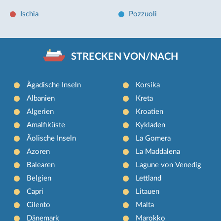
Ischia
Pozzuoli
STRECKEN VON/NACH
Ägadische Inseln
Korsika
Albanien
Kreta
Algerien
Kroatien
Amalfiküste
Kykladen
Äolische Inseln
La Gomera
Azoren
La Maddalena
Balearen
Lagune von Venedig
Belgien
Lettland
Capri
Litauen
Cilento
Malta
Dänemark
Marokko