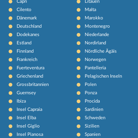
Capri
Litauen
Cilento
Malta
Dänemark
Marokko
Deutschland
Montenegro
Dodekanes
Niederlande
Estland
Nordirland
Finnland
Nördliche Ägäis
Frankreich
Norwegen
Fuerteventura
Pantelleria
Griechenland
Pelagischen Inseln
Grossbritannien
Polen
Guernsey
Ponza
Ibiza
Procida
Insel Capraia
Sardinien
Insel Elba
Schweden
Insel Giglio
Sizilien
Insel Pianosa
Spanien