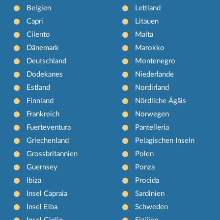
Belgien
Lettland
Capri
Litauen
Cilento
Malta
Dänemark
Marokko
Deutschland
Montenegro
Dodekanes
Niederlande
Estland
Nordirland
Finnland
Nördliche Ägäis
Frankreich
Norwegen
Fuerteventura
Pantelleria
Griechenland
Pelagischen Inseln
Grossbritannien
Polen
Guernsey
Ponza
Ibiza
Procida
Insel Capraia
Sardinien
Insel Elba
Schweden