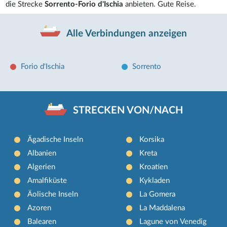
die Strecke
Sorrento-Forio d'Ischia
anbieten. Gute Reise.
Alle Verbindungen anzeigen
Forio d'Ischia
Sorrento
STRECKEN VON/NACH
Ägadische Inseln
Korsika
Albanien
Kreta
Algerien
Kroatien
Amalfiküste
Kykladen
Äolische Inseln
La Gomera
Azoren
La Maddalena
Balearen
Lagune von Venedig