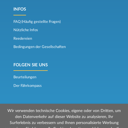
INFOS
FAQ (Häufig gestellte Fragen)
Nützliche Infos
Reedereien
Bedingungen der Gesellschaften
FOLGEN SIE UNS
Beurteilungen
Der Fährkompass
Wir verwenden technische Cookies, eigene oder von Dritten, um
den Datenverkehr auf dieser Website zu analysieren, Ihr
Surferlebnis zu verbessern und Ihnen personalisierte Werbung
© 2026 Mr Ferry wird von Prenotazioni24 s.r.l. verwaltet