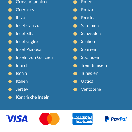
Grossbritannien
Polen
Guernsey
Ponza
Ibiza
Procida
Insel Capraia
Sardinien
Insel Elba
Schweden
Insel Giglio
Sizilien
Insel Pianosa
Spanien
Inseln von Galicien
Sporaden
Irland
Tremiti Inseln
Ischia
Tunesien
Italien
Ustica
Jersey
Ventotene
Kanarische Inseln