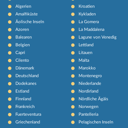
Algerien
Kroatien
Amalfiküste
Kykladen
Äolische Inseln
La Gomera
Azoren
La Maddalena
Balearen
Lagune von Venedig
Belgien
Lettland
Capri
Litauen
Cilento
Malta
Dänemark
Marokko
Deutschland
Montenegro
Dodekanes
Niederlande
Estland
Nordirland
Finnland
Nördliche Ägäis
Frankreich
Norwegen
Fuerteventura
Pantelleria
Griechenland
Pelagischen Inseln