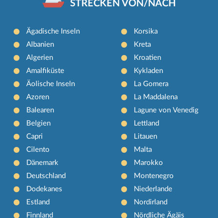
STRECKEN VON/NACH
Ägadische Inseln
Korsika
Albanien
Kreta
Algerien
Kroatien
Amalfiküste
Kykladen
Äolische Inseln
La Gomera
Azoren
La Maddalena
Balearen
Lagune von Venedig
Belgien
Lettland
Capri
Litauen
Cilento
Malta
Dänemark
Marokko
Deutschland
Montenegro
Dodekanes
Niederlande
Estland
Nordirland
Finnland
Nördliche Ägäis