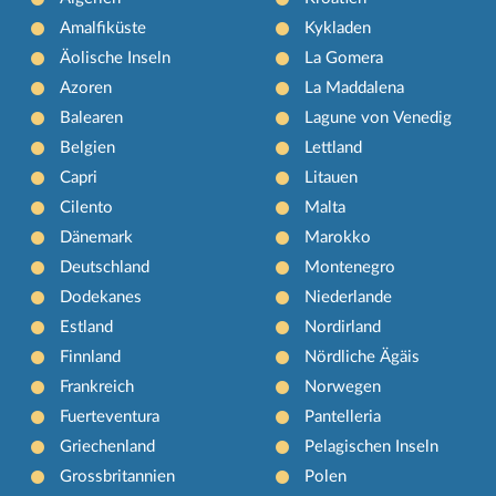
Amalfiküste
Kykladen
Äolische Inseln
La Gomera
Azoren
La Maddalena
Balearen
Lagune von Venedig
Belgien
Lettland
Capri
Litauen
Cilento
Malta
Dänemark
Marokko
Deutschland
Montenegro
Dodekanes
Niederlande
Estland
Nordirland
Finnland
Nördliche Ägäis
Frankreich
Norwegen
Fuerteventura
Pantelleria
Griechenland
Pelagischen Inseln
Grossbritannien
Polen