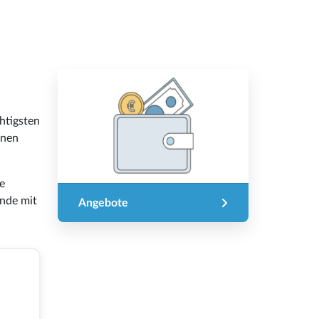
htigsten
nnen
e
ende mit
Angebote