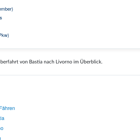
tember)
gs
 Pkw)
Überfahrt von Bastia nach Livorno im Überblick.
 Fähren
ia
no
n