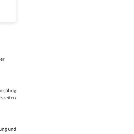
ber
nzjährig
tszeiten
dung und