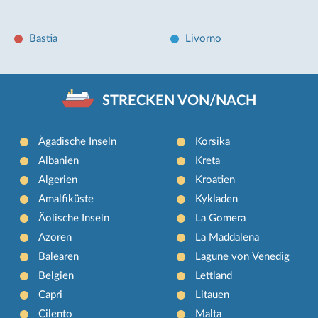
Bastia
Livorno
STRECKEN VON/NACH
Ägadische Inseln
Korsika
Albanien
Kreta
Algerien
Kroatien
Amalfiküste
Kykladen
Äolische Inseln
La Gomera
Azoren
La Maddalena
Balearen
Lagune von Venedig
Belgien
Lettland
Capri
Litauen
Cilento
Malta