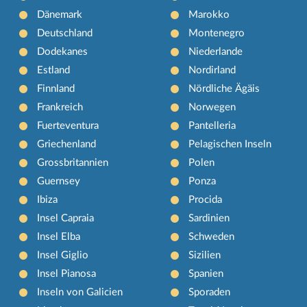
Dänemark
Marokko
Deutschland
Montenegro
Dodekanes
Niederlande
Estland
Nordirland
Finnland
Nördliche Ägäis
Frankreich
Norwegen
Fuerteventura
Pantelleria
Griechenland
Pelagischen Inseln
Grossbritannien
Polen
Guernsey
Ponza
Ibiza
Procida
Insel Capraia
Sardinien
Insel Elba
Schweden
Insel Giglio
Sizilien
Insel Pianosa
Spanien
Inseln von Galicien
Sporaden