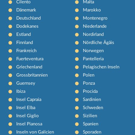
Cilento
Malta
Dänemark
Marokko
Deutschland
Montenegro
Dodekanes
Niederlande
Estland
Nordirland
Finnland
Nördliche Ägäis
Frankreich
Norwegen
Fuerteventura
Pantelleria
Griechenland
Pelagischen Inseln
Grossbritannien
Polen
Guernsey
Ponza
Ibiza
Procida
Insel Capraia
Sardinien
Insel Elba
Schweden
Insel Giglio
Sizilien
Insel Pianosa
Spanien
Inseln von Galicien
Sporaden