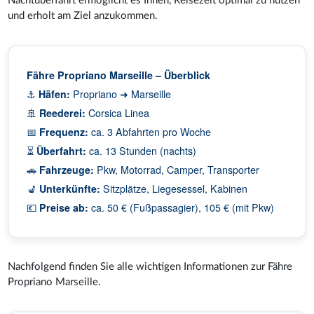
Nachtüberfahrt ermöglicht es Ihnen, Reisezeit optimal zu nutzen
und erholt am Ziel anzukommen.
Fähre Propriano Marseille – Überblick
⚓
Häfen:
Propriano ➜ Marseille
🚢
Reederei:
Corsica Linea
📅
Frequenz:
ca. 3 Abfahrten pro Woche
⏳
Überfahrt:
ca. 13 Stunden (nachts)
🚗
Fahrzeuge:
Pkw, Motorrad, Camper, Transporter
💺
Unterkünfte:
Sitzplätze, Liegesessel, Kabinen
💶
Preise ab:
ca. 50 € (Fußpassagier), 105 € (mit Pkw)
Nachfolgend finden Sie alle wichtigen Informationen zur Fähre
Propriano Marseille.