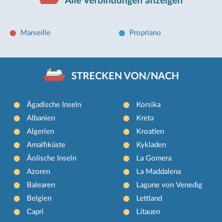
Alle Verbindungen anzeigen
Marseille
Propriano
STRECKEN VON/NACH
Ägadische Inseln
Korsika
Albanien
Kreta
Algerien
Kroatien
Amalfiküste
Kykladen
Äolische Inseln
La Gomera
Azoren
La Maddalena
Balearen
Lagune von Venedig
Belgien
Lettland
Capri
Litauen