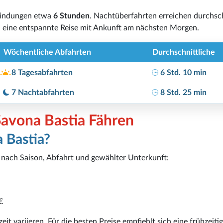
bindungen etwa
6 Stunden
. Nachtüberfahrten erreichen durchsch
 eine entspannte Reise mit Ankunft am nächsten Morgen.
Wöchentliche Abfahrten
Durchschnittliche
8 Tagesabfahrten
6 Std. 10 min
7 Nachtabfahrten
8 Std. 25 min
Savona Bastia Fähren
 Bastia?
je nach Saison, Abfahrt und gewählter Unterkunft:
€
it variieren. Für die besten Preise empfiehlt sich eine frühzeiti