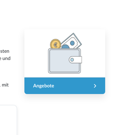
sten
e und
, mit
Angebote