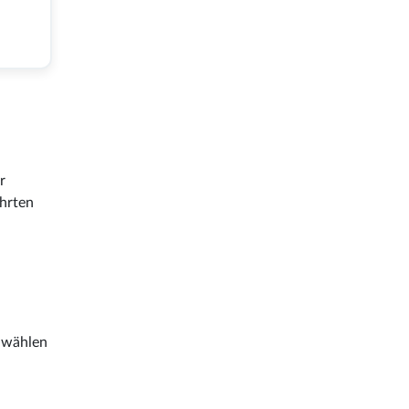
r
ahrten
n wählen