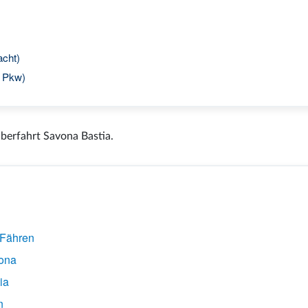
acht)
t Pkw)
Überfahrt Savona Bastia.
 Fähren
vona
ia
n