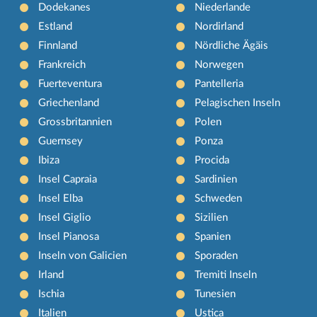
Dodekanes
Niederlande
Estland
Nordirland
Finnland
Nördliche Ägäis
Frankreich
Norwegen
Fuerteventura
Pantelleria
Griechenland
Pelagischen Inseln
Grossbritannien
Polen
Guernsey
Ponza
Ibiza
Procida
Insel Capraia
Sardinien
Insel Elba
Schweden
Insel Giglio
Sizilien
Insel Pianosa
Spanien
Inseln von Galicien
Sporaden
Irland
Tremiti Inseln
Ischia
Tunesien
Italien
Ustica