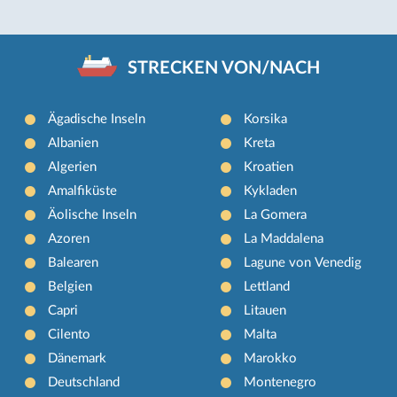
STRECKEN VON/NACH
Ägadische Inseln
Korsika
Albanien
Kreta
Algerien
Kroatien
Amalfiküste
Kykladen
Äolische Inseln
La Gomera
Azoren
La Maddalena
Balearen
Lagune von Venedig
Belgien
Lettland
Capri
Litauen
Cilento
Malta
Dänemark
Marokko
Deutschland
Montenegro