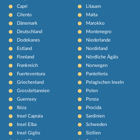
Capri
Litauen
Cilento
Malta
Dänemark
Marokko
Deutschland
Montenegro
Dodekanes
Niederlande
Estland
Nordirland
Finnland
Nördliche Ägäis
Frankreich
Norwegen
Fuerteventura
Pantelleria
Griechenland
Pelagischen Inseln
Grossbritannien
Polen
Guernsey
Ponza
Ibiza
Procida
Insel Capraia
Sardinien
Insel Elba
Schweden
Insel Giglio
Sizilien