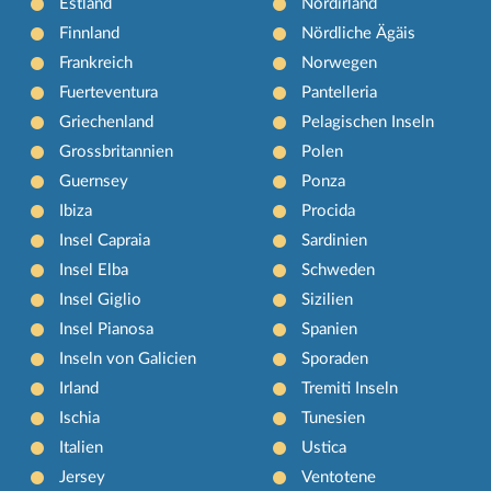
Estland
Nordirland
Finnland
Nördliche Ägäis
Frankreich
Norwegen
Fuerteventura
Pantelleria
Griechenland
Pelagischen Inseln
Grossbritannien
Polen
Guernsey
Ponza
Ibiza
Procida
Insel Capraia
Sardinien
Insel Elba
Schweden
Insel Giglio
Sizilien
Insel Pianosa
Spanien
Inseln von Galicien
Sporaden
Irland
Tremiti Inseln
Ischia
Tunesien
Italien
Ustica
Jersey
Ventotene