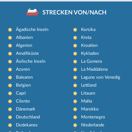
STRECKEN VON/NACH
Ägadische Inseln
Korsika
Albanien
Kreta
Algerien
Kroatien
Amalfiküste
Kykladen
Äolische Inseln
La Gomera
Azoren
La Maddalena
Balearen
Lagune von Venedig
Belgien
Lettland
Capri
Litauen
Cilento
Malta
Dänemark
Marokko
Deutschland
Montenegro
Dodekanes
Niederlande