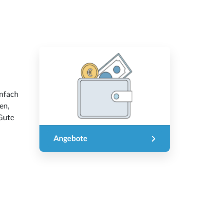
d
infach
en,
Gute
Angebote