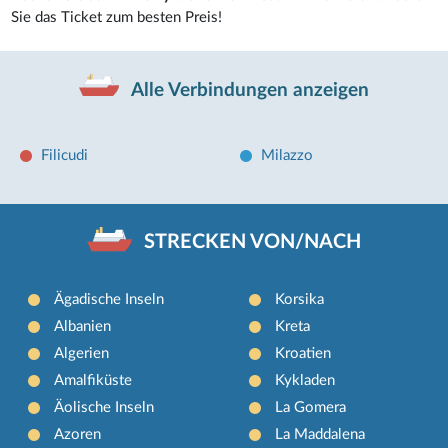
Sie das Ticket zum besten Preis!
Alle Verbindungen anzeigen
Filicudi
Milazzo
STRECKEN VON/NACH
Ägadische Inseln
Korsika
Albanien
Kreta
Algerien
Kroatien
Amalfiküste
Kykladen
Äolische Inseln
La Gomera
Azoren
La Maddalena