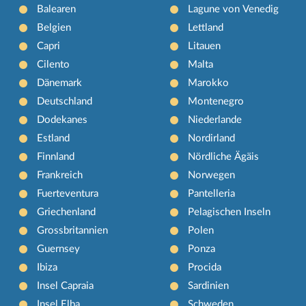
Balearen
Lagune von Venedig
Belgien
Lettland
Capri
Litauen
Cilento
Malta
Dänemark
Marokko
Deutschland
Montenegro
Dodekanes
Niederlande
Estland
Nordirland
Finnland
Nördliche Ägäis
Frankreich
Norwegen
Fuerteventura
Pantelleria
Griechenland
Pelagischen Inseln
Grossbritannien
Polen
Guernsey
Ponza
Ibiza
Procida
Insel Capraia
Sardinien
Insel Elba
Schweden