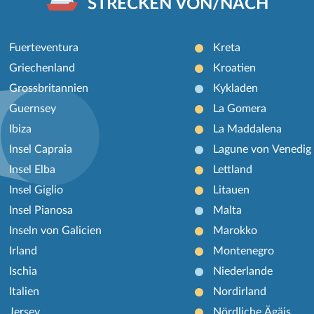
STRECKEN VON/NACH
Fuerteventura
Kreta
Griechenland
Kroatien
Grossbritannien
Kykladen
Guernsey
La Gomera
Ibiza
La Maddalena
Insel Capraia
Lagune von Venedig
Insel Elba
Lettland
Insel Giglio
Litauen
Insel Pianosa
Malta
Inseln von Galicien
Marokko
Irland
Montenegro
Ischia
Niederlande
Italien
Nordirland
Jersey
Nördliche Ägäis