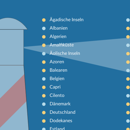
Ägadische Inseln
Albanien
Algerien
Amalfiküste
Äolische Inseln
Azoren
Balearen
Belgien
Capri
Cilento
Dänemark
Deutschland
Dodekanes
Estland