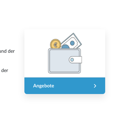
und der
 der
Angebote