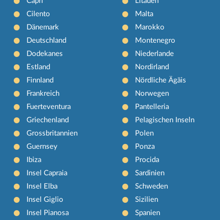
Capri
Litauen
Cilento
Malta
Dänemark
Marokko
Deutschland
Montenegro
Dodekanes
Niederlande
Estland
Nordirland
Finnland
Nördliche Ägäis
Frankreich
Norwegen
Fuerteventura
Pantelleria
Griechenland
Pelagischen Inseln
Grossbritannien
Polen
Guernsey
Ponza
Ibiza
Procida
Insel Capraia
Sardinien
Insel Elba
Schweden
Insel Giglio
Sizilien
Insel Pianosa
Spanien