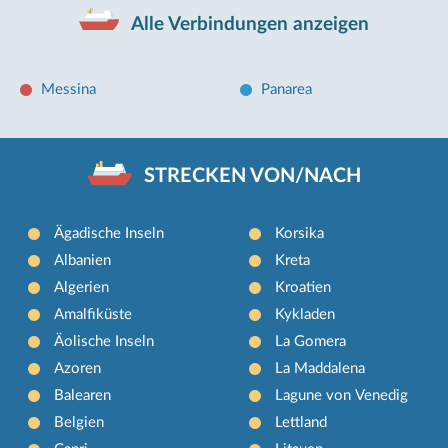
Alle Verbindungen anzeigen
Messina
Panarea
STRECKEN VON/NACH
Ägadische Inseln
Korsika
Albanien
Kreta
Algerien
Kroatien
Amalfiküste
Kykladen
Äolische Inseln
La Gomera
Azoren
La Maddalena
Balearen
Lagune von Venedig
Belgien
Lettland