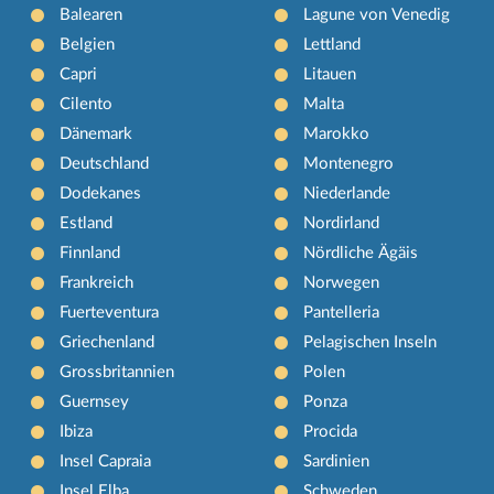
Balearen
Lagune von Venedig
Belgien
Lettland
Capri
Litauen
Cilento
Malta
Dänemark
Marokko
Deutschland
Montenegro
Dodekanes
Niederlande
Estland
Nordirland
Finnland
Nördliche Ägäis
Frankreich
Norwegen
Fuerteventura
Pantelleria
Griechenland
Pelagischen Inseln
Grossbritannien
Polen
Guernsey
Ponza
Ibiza
Procida
Insel Capraia
Sardinien
Insel Elba
Schweden