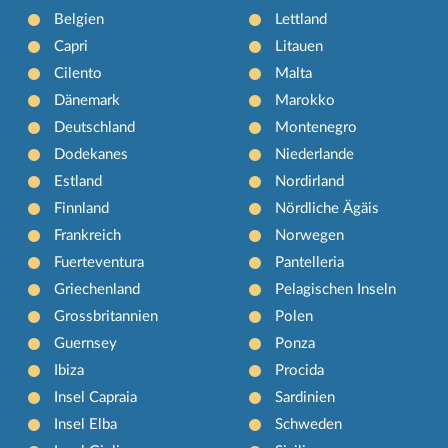
Belgien
Lettland
Capri
Litauen
Cilento
Malta
Dänemark
Marokko
Deutschland
Montenegro
Dodekanes
Niederlande
Estland
Nordirland
Finnland
Nördliche Ägäis
Frankreich
Norwegen
Fuerteventura
Pantelleria
Griechenland
Pelagischen Inseln
Grossbritannien
Polen
Guernsey
Ponza
Ibiza
Procida
Insel Capraia
Sardinien
Insel Elba
Schweden