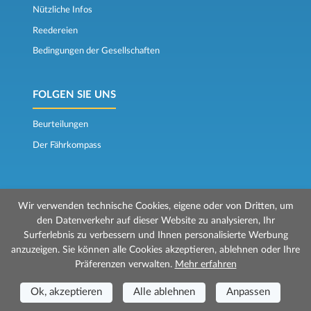
Nützliche Infos
Reedereien
Bedingungen der Gesellschaften
FOLGEN SIE UNS
Beurteilungen
Der Fährkompass
Wir verwenden technische Cookies, eigene oder von Dritten, um
den Datenverkehr auf dieser Website zu analysieren, Ihr
Surferlebnis zu verbessern und Ihnen personalisierte Werbung
© 2026 Mr Ferry wird von Prenotazioni24 s.r.l. verwaltet
anzuzeigen. Sie können alle Cookies akzeptieren, ablehnen oder Ihre
Geschäftssitz: Via Bonistallo, 50b - 50053 Empoli (FI)
Präferenzen verwalten.
Mehr erfahren
Betriebsstätte: Via Casa del Duca, 1 - 57037 Portoferraio (LI)
P.IVA/C.F./Iscr. Reg. Imp. CCIAA Liv. 01512130491 | Nr. REA CCIA FI - 699553
Ok, akzeptieren
Alle ablehnen
Anpassen
Aut.Amm.Prov. LI n 1819 del 16/01/06 - Fondo Garanzia Viaggi ASSIMUTUA
Fideiussione N° 026004