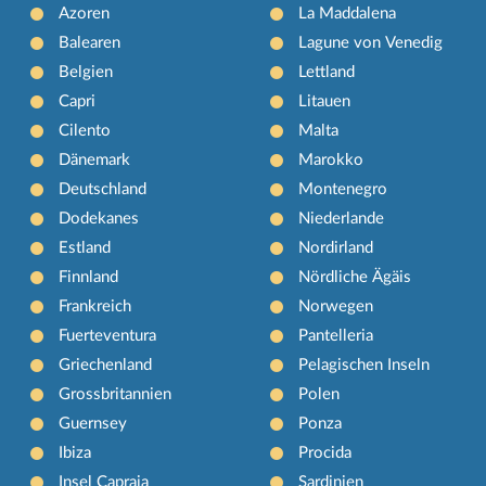
Azoren
La Maddalena
Balearen
Lagune von Venedig
Belgien
Lettland
Capri
Litauen
Cilento
Malta
Dänemark
Marokko
Deutschland
Montenegro
Dodekanes
Niederlande
Estland
Nordirland
Finnland
Nördliche Ägäis
Frankreich
Norwegen
Fuerteventura
Pantelleria
Griechenland
Pelagischen Inseln
Grossbritannien
Polen
Guernsey
Ponza
Ibiza
Procida
Insel Capraia
Sardinien