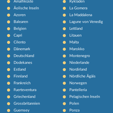
Amalfiküste
Kykladen
Äolische Inseln
La Gomera
Azoren
La Maddalena
Balearen
Lagune von Venedig
Belgien
Lettland
Capri
Litauen
Cilento
Malta
Dänemark
Marokko
Deutschland
Montenegro
Dodekanes
Niederlande
Estland
Nordirland
Finnland
Nördliche Ägäis
Frankreich
Norwegen
Fuerteventura
Pantelleria
Griechenland
Pelagischen Inseln
Grossbritannien
Polen
Guernsey
Ponza