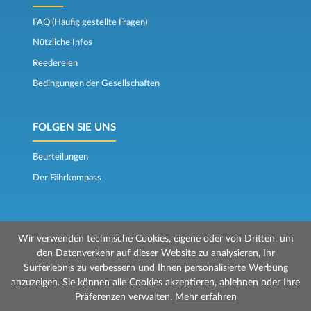
FAQ (Häufig gestellte Fragen)
Nützliche Infos
Reedereien
Bedingungen der Gesellschaften
FOLGEN SIE UNS
Beurteilungen
Der Fährkompass
Wir verwenden technische Cookies, eigene oder von Dritten, um
den Datenverkehr auf dieser Website zu analysieren, Ihr
Surferlebnis zu verbessern und Ihnen personalisierte Werbung
© 2026 Mr Ferry wird von Prenotazioni24 s.r.l. verwaltet
anzuzeigen. Sie können alle Cookies akzeptieren, ablehnen oder Ihre
Geschäftssitz: Via Bonistallo, 50b - 50053 Empoli (FI)
Präferenzen verwalten.
Mehr erfahren
Betriebsstätte: Via Casa del Duca, 1 - 57037 Portoferraio (LI)