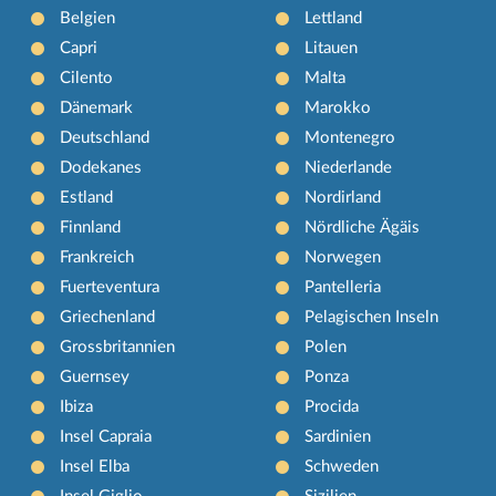
Belgien
Lettland
Capri
Litauen
Cilento
Malta
Dänemark
Marokko
Deutschland
Montenegro
Dodekanes
Niederlande
Estland
Nordirland
Finnland
Nördliche Ägäis
Frankreich
Norwegen
Fuerteventura
Pantelleria
Griechenland
Pelagischen Inseln
Grossbritannien
Polen
Guernsey
Ponza
Ibiza
Procida
Insel Capraia
Sardinien
Insel Elba
Schweden