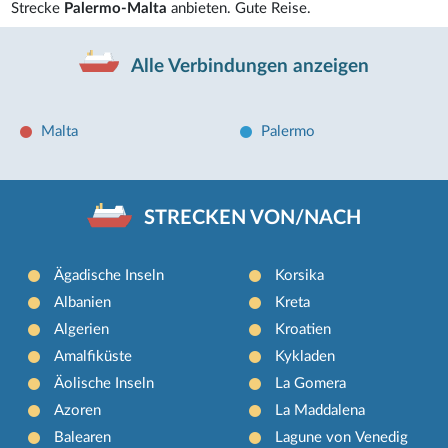
Strecke
Palermo-Malta
anbieten. Gute Reise.
Alle Verbindungen anzeigen
Malta
Palermo
STRECKEN VON/NACH
Ägadische Inseln
Korsika
Albanien
Kreta
Algerien
Kroatien
Amalfiküste
Kykladen
Äolische Inseln
La Gomera
Azoren
La Maddalena
Balearen
Lagune von Venedig