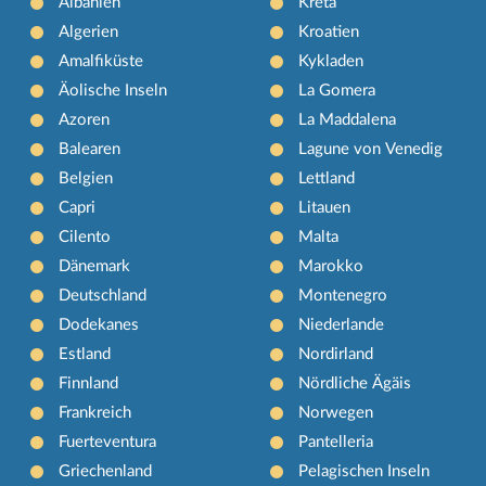
Albanien
Kreta
Algerien
Kroatien
Amalfiküste
Kykladen
Äolische Inseln
La Gomera
Azoren
La Maddalena
Balearen
Lagune von Venedig
Belgien
Lettland
Capri
Litauen
Cilento
Malta
Dänemark
Marokko
Deutschland
Montenegro
Dodekanes
Niederlande
Estland
Nordirland
Finnland
Nördliche Ägäis
Frankreich
Norwegen
Fuerteventura
Pantelleria
Griechenland
Pelagischen Inseln