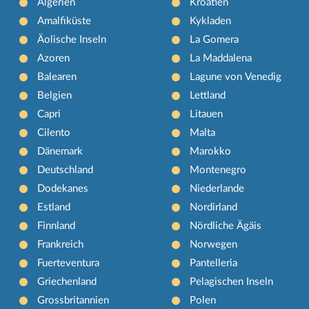
Algerien
Kroatien
Amalfiküste
Kykladen
Äolische Inseln
La Gomera
Azoren
La Maddalena
Balearen
Lagune von Venedig
Belgien
Lettland
Capri
Litauen
Cilento
Malta
Dänemark
Marokko
Deutschland
Montenegro
Dodekanes
Niederlande
Estland
Nordirland
Finnland
Nördliche Ägäis
Frankreich
Norwegen
Fuerteventura
Pantelleria
Griechenland
Pelagischen Inseln
Grossbritannien
Polen