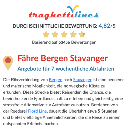
René
4,82
ERTUNG:
/5
Eifach und problemlos
Alle Bewertungen anzei
ertungen
Fähre Bergen Stavanger
Angebote für 7 wöchentliche Abfahrten
Die Fährverbindung von
Bergen
nach
Stavanger
ist eine bequeme
und malerische Möglichkeit, die norwegische Küste zu
erkunden. Diese Strecke bietet Reisenden die Chance, die
beeindruckende Fjordlandschaft zu erleben und gleichzeitig eine
stressfreie Alternative zur Autofahrt zu nutzen. Betrieben von
der Reederei
Fjord Line
, dauert die Überfahrt etwa
5
Stunden
und bietet vielfältige Annehmlichkeiten, die die Reise zu einem
entspannten Erlebnis machen.