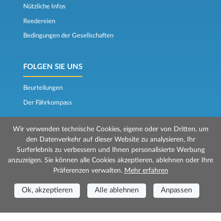
Nützliche Infos
Reedereien
Bedingungen der Gesellschaften
FOLGEN SIE UNS
Beurteilungen
Der Fährkompass
Wir verwenden technische Cookies, eigene oder von Dritten, um
den Datenverkehr auf dieser Website zu analysieren, Ihr
Surferlebnis zu verbessern und Ihnen personalisierte Werbung
anzuzeigen. Sie können alle Cookies akzeptieren, ablehnen oder Ihre
Präferenzen verwalten.
Mehr erfahren
© 2026 Mr Ferry wird von Prenotazioni24 s.r.l. verwaltet
Geschäftssitz: Via Bonistallo, 50b - 50053 Empoli (FI)
Ok, akzeptieren
Alle ablehnen
Anpassen
Betriebsstätte: Via Casa del Duca, 1 - 57037 Portoferraio (LI)
P.IVA/C.F./Iscr. Reg. Imp. CCIAA Liv. 01512130491 | Nr. REA CCIA FI - 699553
Aut.Amm.Prov. LI n 1819 del 16/01/06 - Fondo Garanzia Viaggi ASSIMUTUA
Fideiussione N° 026004