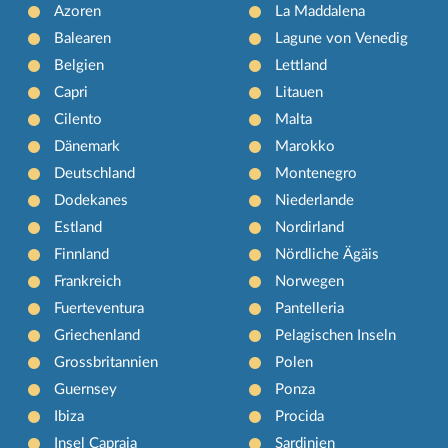
Azoren
La Maddalena
Balearen
Lagune von Venedig
Belgien
Lettland
Capri
Litauen
Cilento
Malta
Dänemark
Marokko
Deutschland
Montenegro
Dodekanes
Niederlande
Estland
Nordirland
Finnland
Nördliche Ägäis
Frankreich
Norwegen
Fuerteventura
Pantelleria
Griechenland
Pelagischen Inseln
Grossbritannien
Polen
Guernsey
Ponza
Ibiza
Procida
Insel Capraia
Sardinien